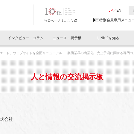
NK-J／LINK-J
JP
／
EN
特別会員専用メニュ
インタビュー・コラム
ニュース・掲示板
LINK-Jを知る
エート、ウェブサイトを全面リニューアル — 製薬業界の商業化・売上予測に関する専門コ
イベントレポート一覧
人と情報の交流掲示板一覧
What's "UNIKORN"？
Why in Nihonbashi
特別会員について
オフィス・ラボ
What
What’
入会
施設
会員開催
スリリース
ベンチャーインタビュー
LINK-J主催・共催
会員プレスリリース
会報誌 
サポーター紹介
事業
人と情報の交流掲示板
閉じる
・参加
関連
サポーターコラム
LINK-J協賛・協力
募集
日本
パンフレット
GT
ページ
ント告知
式会社