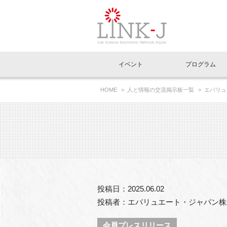
一般社団法人LI
イベント
プログラム
FAQ
イベントお知らせメール登録
HOME
人と情報の交流掲示板一覧
エバリュ
イベント一覧
インタビュー・コラム一覧
ニュース一覧
Out of Box相談室
理事長挨拶
特別会員一覧
ラウンジ・会議室
LINK-J主催・共催
スペシャルインタビュー
トピック
特別
プレ
国内外連携
専用メニューはこちら
アクセス
LINK-J協賛・協力
連載コラム
メディア情報
出展
海外
組織概要
過去イベント
事務局だより
アクセラレーション
マイ
イベ
投稿日：2025.06.02
協賛・協力
施設
投稿者：エバリュエート・ジャパン株
会員プレスリリース