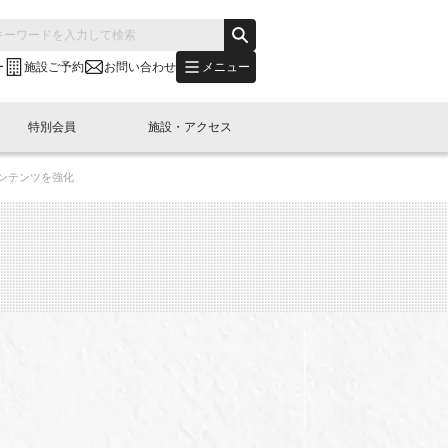
メニュー
ー
施設ご予約
お問い合わせ
特別会員
施設・アクセス
ンテンツを強化
's "LINK-BioBAY TOKYO"？
s LINK-J WEST
申し込み
ご予約
(News Letter)
特別会員開催
ニュース・事業紹介
内容
橋コラム
出展・参加
イベント
B日本橋エリアについて