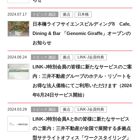
2024.07.17
トピック,施設
拠点
日本橋
日本橋ライフサイエンスビルディング8 Cafe,
閉じる
Dining & Bar 「Genomic Giraffe」オープンの
お知らせ
2024.06.24
トピック,施設
拠点
LINK-J会員特典
LINK-J特別会員の皆様に新たなサービスのご案
内：三井不動産グループのホテル・リゾートを
お得な法人価格にてご利用いただけます（2024
年6月24日サービス開始）
2024.03.29
トピック,施設
拠点
LINK-J会員特典
LINK-J特別会員AとBの皆様に新たなサービス
のご案内：三井不動産が全国で展開する多拠点
型サテライトオフィス「ワークスタイリング」