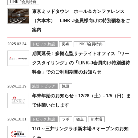
LINK-J会員特典
FAQ
東京ミッドタウン ホール＆カンファレンス
（六本木） LINK-J会員様向けの特別価格をご
イベントお知らせメール登録
案内
2025.03.24
トピック,施設
拠点
LINK-J会員特典
期間延長！多拠点型サテライトオフィス「ワー
クスタイリング」の「LINK-J会員向け特別優待
料金」でのご利用期間のお知らせ
2024.12.19
施設,トピック
施設
年末年始のお知らせ：12/28（土）- 1/5（日）ま
で休業いたします
2024.10.31
トピック,施設
ラボ
拠点
新木場
11/1～三井リンクラボ新木場３オープンのお知
らせ