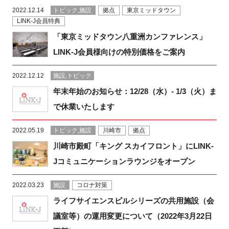
2022.12.14
トピック,施設
拠点
東京ミッドタウン
LINK-J会員特典
「東京ミッドタウン八重洲カンファレンス」
LINK-J会員様向けの特別価格をご案内
2022.12.12
施設,トピック
年末年始のお知らせ：12/28（水）- 1/3（火）ま
で休業いたします
2022.05.19
トピック,施設
川崎市
拠点
川崎市殿町「キング スカイフロント」にLINK-
Jコミュニケーションラウンジをオープン
2022.03.23
施設
コロナ対策
ライフサイエンスビルシリーズの共用施設（会
議室等）の運用変更について（2022年3月22日