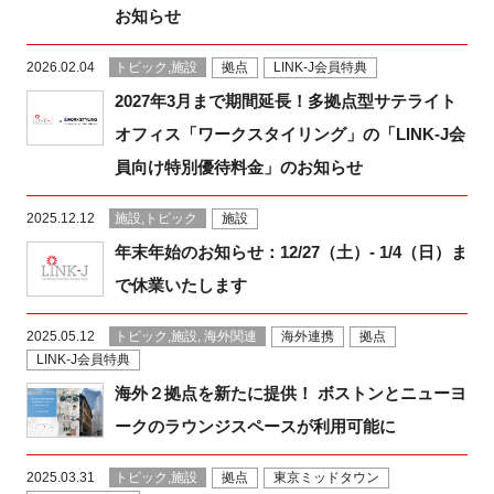
お知らせ
新規登録
2026.02.04
トピック,施設
拠点
LINK-J会員特典
イベント
2027年3月まで期間延長！多拠点型サテライト
オフィス「ワークスタイリング」の「LINK-J会
プログラム
員向け特別優待料金」のお知らせ
インタビュー・コラム
2025.12.12
施設,トピック
施設
年末年始のお知らせ：12/27（土）- 1/4（日）ま
ニュース・掲示板
で休業いたします
LINK-Jを知る
2025.05.12
トピック,施設, 海外関連
海外連携
拠点
LINK-J会員特典
特別会員
海外２拠点を新たに提供！ ボストンとニューヨ
ークのラウンジスペースが利用可能に
施設・アクセス
2025.03.31
トピック,施設
拠点
東京ミッドタウン