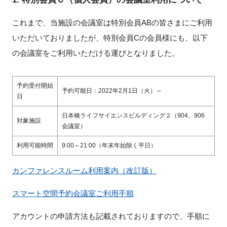
新規登録
これまで、当施設の会議室は特別会員ABの皆さまにご利用
いただいておりましたが、特別会員Cの会員様にも、以下
イベント
の会議室をご利用いただける運びとなりました。
プログラム
予約受付開始
予約可能日：2022年2月1日（火）～
日
インタビュー・コラム
日本橋ライフサイエンスビルディング２（904、906
対象施設
ニュース・掲示板
会議室）
利用可能時間
9:00～21:00（年末年始除く平日）
LINK-Jを知る
カンファレンスルーム利用案内（改訂版）
特別会員
スマート空間予約会議室ご利用手順
施設・アクセス
アカウントの申請方法も記載されておりますので、手順に