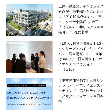
三井不動産のラボ＆オフィス
拠点が計画中物件を含め関東
エリアで10拠点体制へ 「三井
リンクラボ東陽町1」竣工
「（仮称）三井リンクラボ東
陽町2」開発に着手
【LINK-J特別会員限定】LSビ
ルシリーズ・ハイブリッドイ
ベント運営講座2026 ―今年
は3年ぶりに日本橋ライフサ
イエンスハブで開催！
―（6/16）
【事前参加登録要】三井リン
クラボ・ライフサイエンスビ
ルディング 第３回テナント
エグゼクティブサロン＠日本
橋