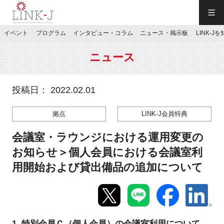
一般社団法人LINK-J／LINK-J
イベント
プログラム
インタビュー・コラム
ニュース・掲示板
LINK-J
JP
／
EN
ニュース
投稿日： 2022.02.01
拠点
LINK-J会員特典
特別会員専用メニュー
会議室・ラウンジにおける運用変更の
施設ご予約
お知らせ＞個人会員における会議室利
用開始および貸出備品の追加について
お問い合わせ
マイページ
1. 特別会員Ｃ（個人会員）の会議室利用について