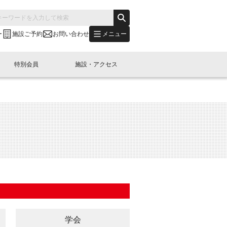
メニュー
ー
施設ご予約
お問い合わせ
特別会員
施設・アクセス
's "LINK-BioBAY TOKYO"？
s LINK-J WEST
申し込み
ご予約
(News Letter)
特別会員開催
ニュース・事業紹介
内容
橋コラム
出展・参加
イベント
B日本橋エリアについて
学会