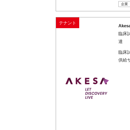
企業
テナント
Ake
臨床
達
臨床
供給