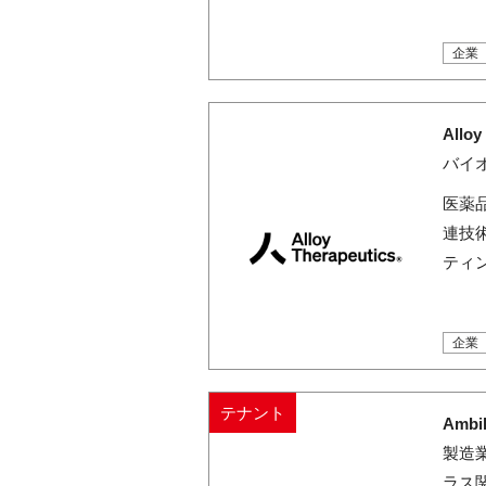
企業
Allo
バイ
医薬
連技
ティ
企業
テナント
Ambi
製造
ラス