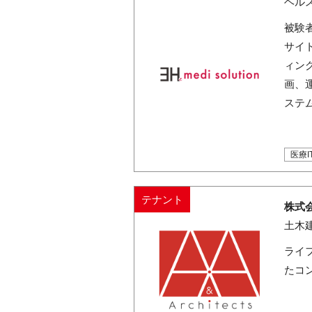
ヘルス
被験
サイ
ィン
画、運
ステ
医療
テナント
株式会社
土木
ライ
たコ