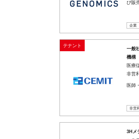
び販
企業
テナント
一般
機構
医療
非営
医師
非営
3H