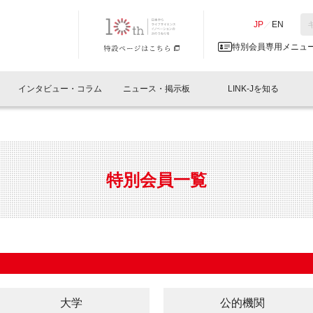
NK-J／LINK-J
JP
／
EN
特別会員専用メニュ
インタビュー・コラム
ニュース・掲示板
LINK-Jを知る
イベントレポート一覧
人と情報の交流掲示板一覧
What's "UNIKORN"？
Why in Nihonbashi
特別会員について
オフィス・ラボ
What
What’
入会
施設
会員開催
スリリース
ベンチャーインタビュー
LINK-J主催・共催
会員プレスリリース
会報誌 
サポーター紹介
事業
特別会員一覧
閉じる
・参加
関連
サポーターコラム
LINK-J協賛・協力
募集
日本
パンフレット
GT
ページ
ント告知
大学
公的機関