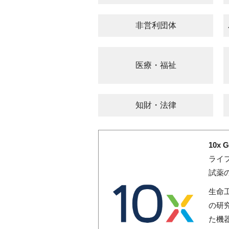
非営利団体
医療・福祉
知財・法律
10x 
ライ
試薬
生命
の研
た機