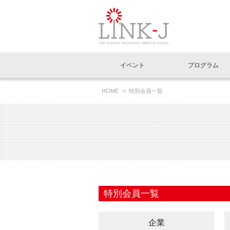
一般社団法人LI
イベント
プログラム
FAQ
イベントお知らせメール登録
HOME
特別会員一覧
イベント一覧
インタビュー・コラム一覧
ニュース一覧
Out of Box相談室
理事長挨拶
特別会員一覧
ラウンジ・会議室
LINK-J主催・共催
スペシャルインタビュー
トピック
特別
プレ
国内外連携
専用メニューはこちら
アクセス
LINK-J協賛・協力
連載コラム
メディア情報
出展
海外
組織概要
過去イベント
事務局だより
アクセラレーション
マイ
イベ
特別会員一覧
協賛・協力
施設
企業