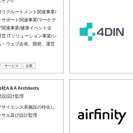
ケアIT
者リクルートメント関連事業/
トサポート関連事業/マーケテ
グ関連事業/健康イベント企
営 ITソリューション事業/シ
ム・ウェブ企画、開発、運営
IT・サービス
企業
A＆A Architects
建設設計監理
フサイエンス系施設の特化し
ンサル及び設計監理