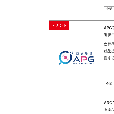
企業
テナント
AP
遺伝
次世
感染
援す
企業
ARC 
医薬