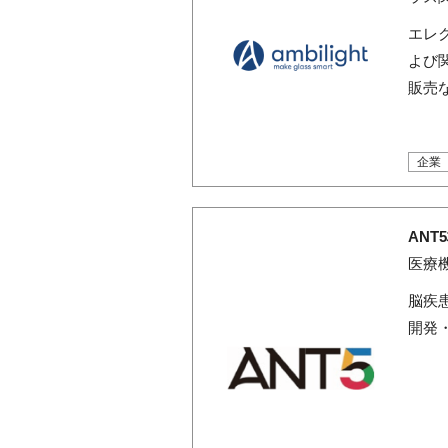
エレ
よび
販売
企業
ANT
医療
脳疾
開発