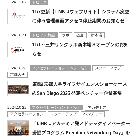
2024.11.07
トピック
11/7更新【LINK-Jウェブサイト】システム変更
に伴う管理画面アクセス停止期間のお知らせ
閉じる
2024.10.31
トピック,施設
ラボ
拠点
新木場
11/1～三井リンクラボ新木場３オープンのお知
らせ
2024.10.28
アクセラレーション,イベント告知
スタートアップ
京都大学
第6回京都大学ライフサイエンスショーケース
@San Diego 2025 発表ベンチャー企業募集
2024.10.22
アクセラレーション,トピック
アカデミア
アクセラレーション
スタートアップ
ベンチャー
「LINK-Jアカデミア発メドテックイノベーター
発掘プログラム Premium Networking Day」を