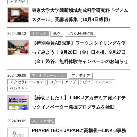
東京大学
東京大学大学院新領域創成科学研究科「ゲノム
スクール」受講者募集（10月4日締切）
2024.09.12
トピック
拠点
LINK-J会員特典
【特別会員AB限定】ワークスタイリングを使
ってみよう！ 9月20日（金）日本橋、9月27日
（金）渋谷、無料体験キャンペーンのお知らせ
2024.09.09
アクセラレーション
アカデミア
アクセラレーション
スタートアップ
ピッチコンテスト
ベンチャー
【締切ました！】 LINK-Jアカデミア発メドテ
ックイノベーター発掘プログラムを始動
2024.09.09
メディア情報
PHARM TECH JAPANに高橋俊一LINK-J事務