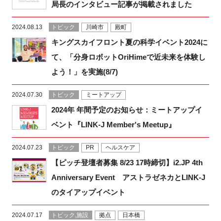
局長のインタビュー記事が掲載されました
2024.08.13
トピック
川崎市
殿町
キングスカイフロント夏の科学イベント2024に
て、「分身ロボットOriHimeで近未来を体験し
よう！」を実施(8/7)
2024.07.30
トピック
ミートアップ
2024年 年間予定のお知らせ：ミートアップイ
ベント『LINK-J Member's Meetup』
2024.07.23
トピック
PR
ヘルスケア
【ピッチ登壇者募集 8/23 17時締切】i2.JP 4th
Anniversary Event アストラゼネカとLINK-J
のタイアップイベント
2024.07.17
トピック,施設
拠点
日本橋