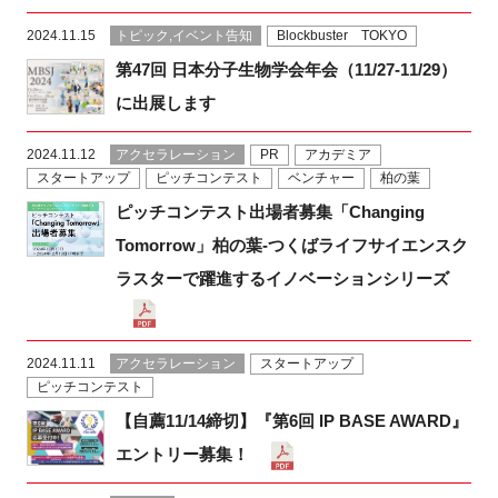
FAQ
2024.11.15
トピック,イベント告知
Blockbuster TOKYO
第47回 日本分子生物学会年会（11/27-11/29）
イベントお知らせメール登録
に出展します
2024.11.12
アクセラレーション
PR
アカデミア
スタートアップ
ピッチコンテスト
ベンチャー
柏の葉
ピッチコンテスト出場者募集「Changing
Tomorrow」柏の葉-つくばライフサイエンスク
ラスターで躍進するイノベーションシリーズ
2024.11.11
アクセラレーション
スタートアップ
ピッチコンテスト
【自薦11/14締切】『第6回 IP BASE AWARD』
エントリー募集！