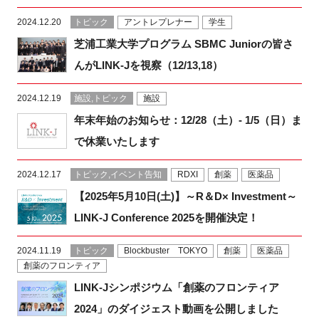
2024.12.20
トピック
アントレプレナー
学生
新規登録
芝浦工業大学プログラム SBMC Juniorの皆さ
イベント
んがLINK-Jを視察（12/13,18）
2024.12.19
施設,トピック
施設
プログラム
年末年始のお知らせ：12/28（土）- 1/5（日）ま
インタビュー・コラム
で休業いたします
2024.12.17
トピック,イベント告知
RDXI
創薬
医薬品
ニュース・掲示板
【2025年5月10日(土)】～R＆D× Investment～
LINK-Jを知る
LINK-J Conference 2025を開催決定！
2024.11.19
トピック
Blockbuster TOKYO
創薬
医薬品
特別会員
創薬のフロンティア
LINK-Jシンポジウム「創薬のフロンティア
施設・アクセス
2024」のダイジェスト動画を公開しました