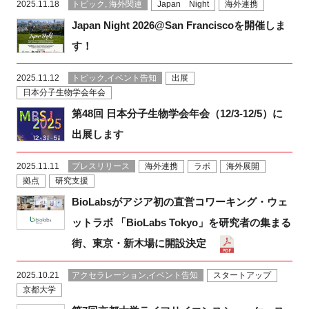
2025.11.18
トピック, 海外関連
Japan Night
海外連携
FAQ
Japan Night 2026@San Franciscoを開催しま
す！
イベントお知らせメール登録
2025.11.12
トピック,イベント告知
出展
日本分子生物学会年会
第48回 日本分子生物学会年会（12/3-12/5）に
出展します
2025.11.11
プレスリリース
海外連携
ラボ
海外展開
拠点
研究支援
BioLabsがアジア初の直営コワーキング・ウェ
ットラボ 「BioLabs Tokyo」を研究者の集まる
街、東京・新木場に開設決定
2025.10.21
アクセラレーション,イベント告知
スタートアップ
京都大学