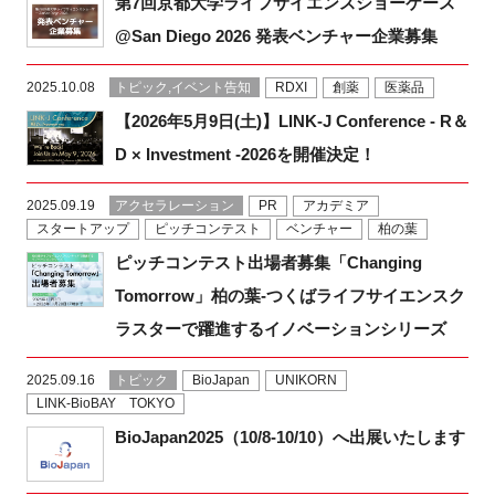
第7回京都大学ライフサイエンスショーケース
@San Diego 2026 発表ベンチャー企業募集
2025.10.08
トピック,イベント告知
RDXI
創薬
医薬品
閉じる
【2026年5月9日(土)】LINK-J Conference - R＆
D × Investment -2026を開催決定！
2025.09.19
アクセラレーション
PR
アカデミア
スタートアップ
ピッチコンテスト
ベンチャー
柏の葉
ピッチコンテスト出場者募集「Changing
Tomorrow」柏の葉-つくばライフサイエンスク
ラスターで躍進するイノベーションシリーズ
2025.09.16
トピック
BioJapan
UNIKORN
LINK-BioBAY TOKYO
BioJapan2025（10/8-10/10）へ出展いたします