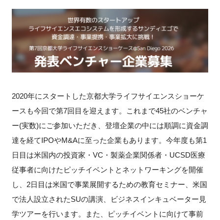
新規登録
イベント
プログラム
2020年にスタートした京都大学ライフサイエンスショーケ
インタビュー・コラム
ースも今回で第7回目を迎えます。これまで45社のベンチャ
ニュース・掲示板
ー(実数)にご参加いただき、登壇企業の中には順調に資金調
達を経てIPOやM&Aに至った企業もあります。今年度も第1
LINK-Jを知る
日目は米国内の投資家・VC・製薬企業関係者・UCSD医療
従事者に向けたピッチイベントとネットワーキングを開催
特別会員
し、2日目は米国で事業展開するための教育セミナー、米国
で法人設立されたSUの講演、ビジネスインキュベーター見
施設・アクセス
学ツアーを行います。また、ピッチイベントに向けて事前