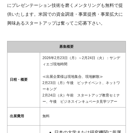
FAQ
にプレゼンテーション技術を磨くメンタリングも無料で提
供いたします。米国での資金調達・事業提携・事業拡大に
イベントお知らせメール登録
興味あるスタートアップは奮ってご応募下さい。
募集概要
2026年2月23日（月）～2月24日（火）：サンデ
ィエゴ現地時間
≪出展企業様は現地集合、現地解散≫
日程・概要
2月23日（月）午後 ピッチイベント、ネットワ
ーキング
2月24日（火）午前 スタートアップ教育セミナ
ー、午後 ビジネスインキュベータ見学ツアー
出展費用
無料
日本の大学または研究機関に所属