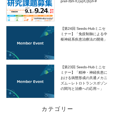
preF/B/F/C(a)/C(b)/F#
【第24回 Seeds-Hubミニセ
ミナー】「免疫制御による中
枢神経系疾患治療法の開発」
【第23回 Seeds-Hubミニセ
ミナー】「精神・神経疾患に
おける病態形成の共通メカニ
ズム～レトロトランスポゾン
の関与と治療への応用～」
カテゴリー