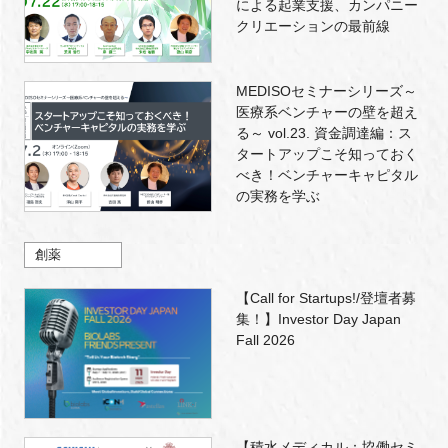
による起業支援、カンパニー
クリエーションの最前線
MEDISOセミナーシリーズ～
医療系ベンチャーの壁を超え
る～ vol.23. 資金調達編：ス
タートアップこそ知っておく
べき！ベンチャーキャピタル
の実務を学ぶ
創薬
【Call for Startups!/登壇者募
集！】Investor Day Japan
Fall 2026
【積水メディカル：協働セミ