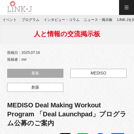
一般社団法人LINK-J／LINK-J
イベント
プログラム
インタビュー・コラム
ニュース・掲示板
LINK-J
JP
／
EN
人と情報の交流掲示板
投稿日：2025.07.16
投稿者：mri
特別会員専用メニュー
募集
MEDISO
創薬
施設ご予約
MEDISO Deal Making Workout
お問い合わせ
Program 「Deal Launchpad」プログラ
ム公募のご案内
マイページ