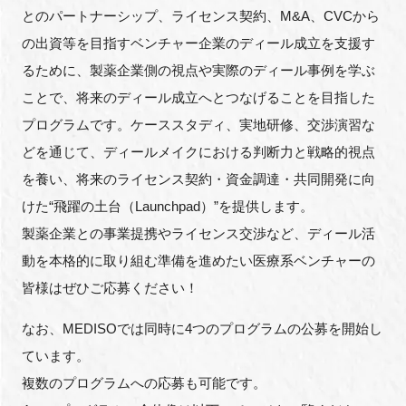
FAQ
とのパートナーシップ、ライセンス契約、M&A、CVCから
の出資等を目指すベンチャー企業のディール成立を支援す
イベントお知らせメール登録
るために、製薬企業側の視点や実際のディール事例を学ぶ
ことで、将来のディール成立へとつなげることを目指した
プログラムです。ケーススタディ、実地研修、交渉演習な
どを通じて、ディールメイクにおける判断力と戦略的視点
を養い、将来のライセンス契約・資金調達・共同開発に向
けた“飛躍の土台（Launchpad）”を提供します。
製薬企業との事業提携やライセンス交渉など、ディール活
動を本格的に取り組む準備を進めたい医療系ベンチャーの
皆様はぜひご応募ください！
なお、MEDISOでは同時に4つのプログラムの公募を開始し
ています。
複数のプログラムへの応募も可能です。