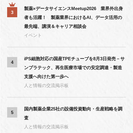
製薬×データサイエンスMeetup2026 業界外出身
3
者も活躍！ 製薬業界におけるAI、データ活用の
最先端、講演＆キャリア相談会
イベント
iPS細胞対応の国産TPEチューブを8月3日発売－サ
4
ンプラテック、再生医療市場での安定調達・製造
支援へ向けた第一歩へ
人と情報の交流掲示板
国内製薬企業25社の設備投資動向・生産戦略を調
5
査
人と情報の交流掲示板