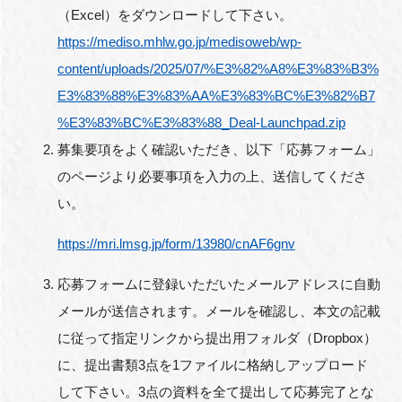
（Excel）をダウンロードして下さい。
https://mediso.mhlw.go.jp/medisoweb/wp-
content/uploads/2025/07/%E3%82%A8%E3%83%B3%
E3%83%88%E3%83%AA%E3%83%BC%E3%82%B7
%E3%83%BC%E3%83%88_Deal-Launchpad.zip
募集要項をよく確認いただき、以下「応募フォーム」
のページより必要事項を入力の上、送信してくださ
い。
https://mri.lmsg.jp/form/13980/cnAF6gnv
応募フォームに登録いただいたメールアドレスに自動
メールが送信されます。メールを確認し、本文の記載
に従って指定リンクから提出用フォルダ（Dropbox）
に、提出書類3点を1ファイルに格納しアップロード
して下さい。3点の資料を全て提出して応募完了とな