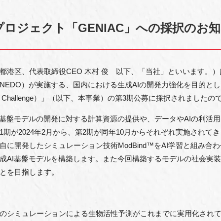
プロジェクト「GENIAC」への採択のお
都港区、代表取締役CEO 木村 俊 以下、「当社」といいます。
NEDO）が実施する、国内における生成AIの開発力強化を目的と
ccelerator Challenge）」（以下、本事業）の第3期公募に採択され
る基盤モデルの開発に対する計算資源の提供や、データやAIの利活
期が2024年2月から、第2期が同年10月からそれぞれ実施されて
に開発したシミュレーション技術ModBind™をAI学習と組み合
成AI基盤モデルを構築します。また今回構築するモデルの社会実
とを目指します。
のシミュレーションによる生物活性予測がこれまでに実用化され