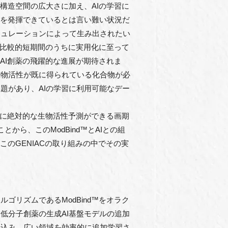
構造空間の広大さに加え、AIの学習に
能を発揮できているとは言い難い状況だ
ミュレーションによって生み出されたい
、比較的短期間のうちに実用化に至って
AI創薬の飛躍的な進展が期待されま
生物活性が既に得られている化合物が必
題があり、AIの学習に利用可能なデー
しに絶対的な生物活性予測ができる画期
ら、このModBind™とAIとの組
のGENIACの取り組みの中でその実
リズムであるModBind™をオラク
低分子創薬の生成AI基盤モデルの追加
み込み、広い領域を効率的に追加学習さ