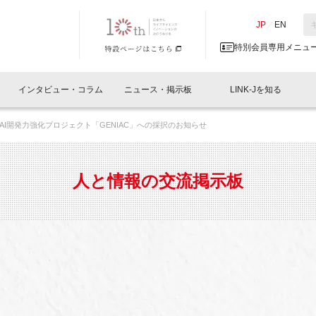
NK-J／LINK-J
JP
／
EN
特別会員専用メニュ
インタビュー・コラム
ニュース・掲示板
LINK-Jを知る
AI開発力強化プロジェクト「GENIAC」への採択のお知らせ
イベントレポート一覧
人と情報の交流掲示板一覧
What's "UNIKORN"？
Why in Nihonbashi
特別会員について
オフィス・ラボ
What
What’
入会
施設
会員開催
スリリース
ベンチャーインタビュー
LINK-J主催・共催
会員プレスリリース
会報誌 
サポーター紹介
事業
人と情報の交流掲示板
閉じる
・参加
関連
サポーターコラム
LINK-J協賛・協力
募集
日本
パンフレット
GT
ページ
ント告知