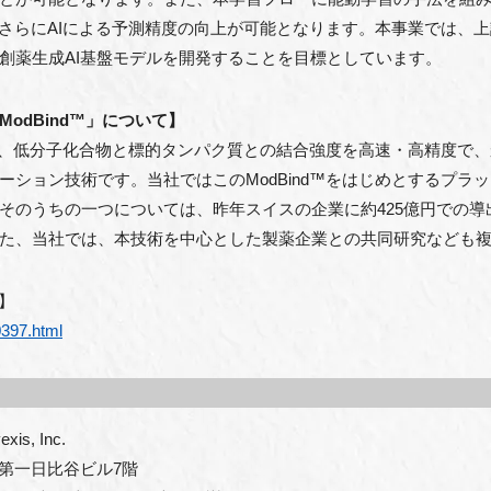
、さらにAIによる予測精度の向上が可能となります。本事業では、
創薬生成AI基盤モデルを開発することを目標としています。
odBind™」について】
発した、低分子化合物と標的タンパク質との結合強度を高速・高精度で
ション技術です。当社ではこのModBind™をはじめとするプラ
そのうちの一つについては、昨年スイスの企業に約425億円での
また、当社では、本技術を中心とした製薬企業との共同研究なども
】
0397.html
, Inc.
 第一日比谷ビル7階