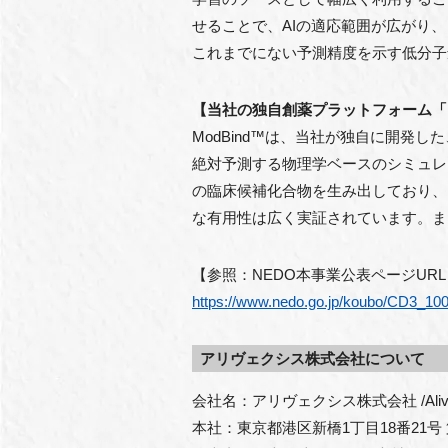
せることで、AIの適応範囲が広がり
これまでにない予測精度を示す低分子
【当社の独自創薬プラットフォーム「M
ModBind™は、当社が独自に開
絶対予測する物理学ベースのシミュレー
の臨床候補化合物を生み出しており、
な有用性は広く実証されています。
【参照：NEDO本事業公表ページURL
https://www.nedo.go.jp/koubo/CD3_10
アリヴェクシス株式会社について
会社名：アリヴェクシス株式会社 /Alivexis
本社：東京都港区新橋1丁目18番21号