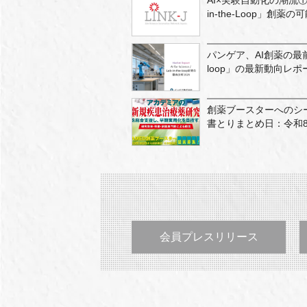
AI×実験自動化の潮流① ― 
in-the-Loop」創薬の
パンゲア、AI創薬の最前線「AI 
loop」の最新動向レ
創薬ブースターへのシ
書とりまとめ日：令和8
会員プレスリリース