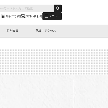
メニュー
ー
施設ご予約
お問い合わせ
特別会員
施設・アクセス
's "LINK-BioBAY TOKYO"？
s LINK-J WEST
申し込み
ご予約
(News Letter)
特別会員開催
ニュース・事業紹介
内容
橋コラム
出展・参加
イベント
B日本橋エリアについて