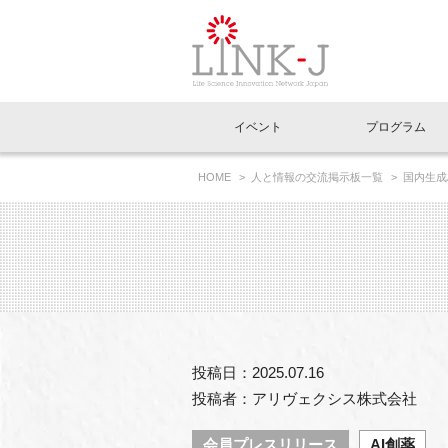
一般社団法人LI
イベント
プログラム
FAQ
イベントお知らせメール登録
HOME
人と情報の交流掲示板一覧
国内生成
イベント一覧
インタビュー・コラム一覧
ニュース一覧
Out of Box相談室
理事長挨拶
特別会員一覧
ラウンジ・会議室
LINK-J主催・共催
スペシャルインタビュー
トピック
特別
プレ
国内外連携
専用メニューはこちら
アクセス
LINK-J協賛・協力
連載コラム
メディア情報
出展
海外
組織概要
過去イベント
事務局だより
アクセラレーション
マイ
イベ
投稿日：2025.07.16
協賛・協力
施設
投稿者：アリヴェクシス株式会社
会員プレスリリース
AI創薬