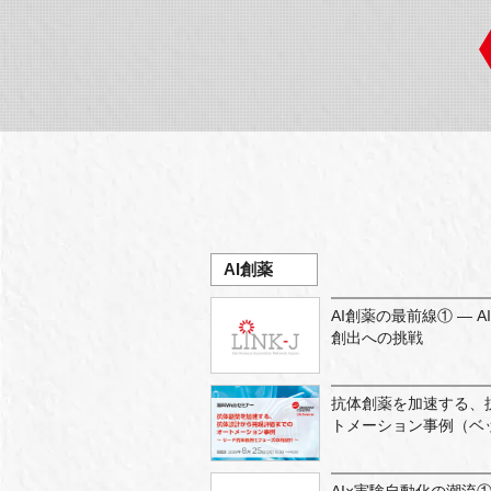
AI創薬
AI創薬の最前線① ―
創出への挑戦
抗体創薬を加速する、
トメーション事例（ベ