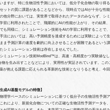
ていますが、特に生物活性予測においては、低分子化合物の取り得る
セットの質に課題があることなどから、現時点ではAIが十分な性
の他分野においては、実世界で取得されたデータのみならず、シ
の学習に利用されたことで、飛躍的にAIの性能が上がり、その結果
でも同様に、シミュレーション技術をAIの学習に利用することで、
手法においては、高い予測精度を達成するためには実験によって
まま予測計算の速度を劇的に向上させることが困難であるという課
たシミュレーション技術は存在しませんでした。
シミュレーション技術ModBind™は、高速・高精度かつ実験値な
物を生み出すことなどにより、実用性が実証されています。このことか
創薬が抱える課題に応えられる革新的な技術となりうると考え、今回こ
生成AI基盤モデルの特徴】
物理学ベースのシミュレーションに基づく低分子の生物活性予測アルゴ
これにより、新規化合物についての正確な生物活性予測データを、
とが可能となります。また、本学習フローに能動学習の手法を組