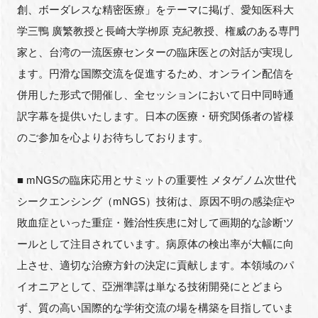
創、ボーダレスな精密医療」をテーマに掲げ、愛知医科大
学三鴨 廣繁教授と長崎大学栁原 克紀教授、権威のある専門
家と、台湾の一流医療センターの臨床医との対話が実現し
閉じる
ます。円滑な国際交流を促進するため、オンライン配信を
併用した形式で開催し、全セッションにおいて日中同時通
訳字幕を提供いたします。日本の医療・研究関係者の皆様
のご参加を心よりお待ちしております。
■ mNGSの臨床応用とサミットの重要性 メタゲノム次世代
シークエンシング（mNGS）技術は、原因不明の感染症や
敗血症といった重症・難治性疾患に対して画期的な診断ツ
ールとして注目されています。病原体の検出率が大幅に向
上させ、適切な治療方針の決定に貢献します。本領域のパ
イオニアとして、亞洲準譯は単なる技術開発にとどまら
ず、質の高い国際的な学術交流の場を構築を目指していま