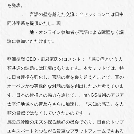
を発表。
． 言語の壁を越えた交流：全セッションでは日中
同時字幕を提供いたし。現
地・オンライン参加者が言語による障壁なく議
論に参加いただけます。
亞洲準譯 CEO・劉君豪氏のコメント： 「感染症という人
類共通の課題には国境はありません。本サミットでは、特
に日台連携を強化し、言語の壁を乗り超えることで、真の
オーペンかつ実践的な対話の場を創出したいと考えていま
す。日本の皆様との協力を通じて、、mNGS技術のアジア
太平洋地域への普及をさらに加速し、『未知の感染』を人
類の脅威ではなくしていきたいのです。」
感染症診断の未来を探る絶好の機会であり、日台のトップ
エキスパートとつながる貴重なプラットフォームでもある