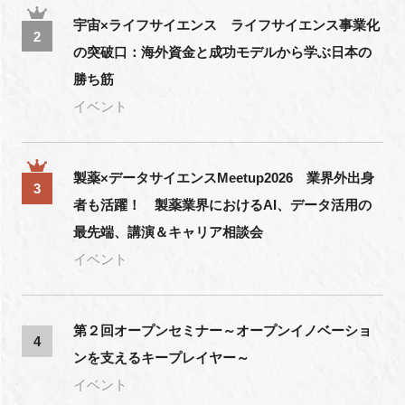
宇宙×ライフサイエンス ライフサイエンス事業化
2
の突破口：海外資金と成功モデルから学ぶ日本の
勝ち筋
イベント
製薬×データサイエンスMeetup2026 業界外出身
3
者も活躍！ 製薬業界におけるAI、データ活用の
最先端、講演＆キャリア相談会
イベント
第２回オープンセミナー～オープンイノベーショ
4
ンを支えるキープレイヤー～
イベント