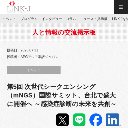
一般社団法人LINK-J／LINK-J
イベント
プログラム
インタビュー・コラム
ニュース・掲示板
LINK-J
JP
／
EN
人と情報の交流掲示板
投稿日：2025.07.31
投稿者：APGアジア準訳ジャパン
特別会員専用メニュー
イベント
第5回 次世代シークエンシング
施設ご予約
（mNGS）国際サミット、台北で盛大
に開催へ ～感染症診断の未来を共創～
お問い合わせ
マイページ