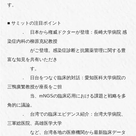
す。
■ サミットの注目ポイント
． 日本から権威ドクターが登壇：長崎大学病院 感
染症内科の柳原克紀教授
がご登壇。感染症診断と抗菌薬管理に関する豊
富な知見を共有いただき
す。
． 日台をつなぐ臨床的対話：愛知医科大学病院の
三鴨廣繁教授が座長をご担
当、mNGSの臨床応用における課題と戦略を多
角的に議論。
． 台湾での臨床エビデンス紹介：台湾大学病院、
三軍総医院、高雄医学大学
など、台湾各地の医療機関から最新臨床データ