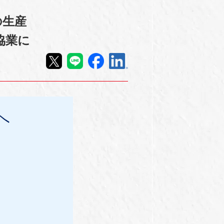
の生産
協業に