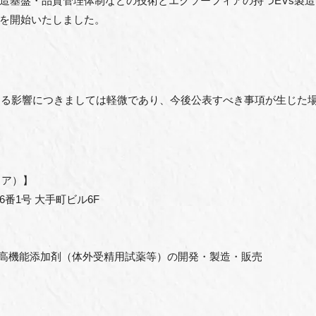
造基盤・品質管理体制などの技術とエクソーフィアの持つEVs製造
を開始いたしました。
与える影響につきましては軽微であり、今後公表すべき事項が生じた
ィア）】
番1号 大手町ビル6F
び高機能添加剤（体外受精用試薬等）の開発・製造・販売