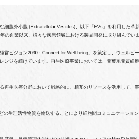
小胞 (Extracellular Vesicles)、以下「EVs」を利
19年の創業以来、様々な疾患領域における製品開発に取り組んでい
ジョン2030：Connect for Well-being」を策定し、ウ
レンジを続けています。再生医療事業においては、間葉系間質細胞
る再生医療分野において戦略的に、相互のリソースを活用して、
などの生理活性物質を輸送することにより細胞間コミュニケーショ