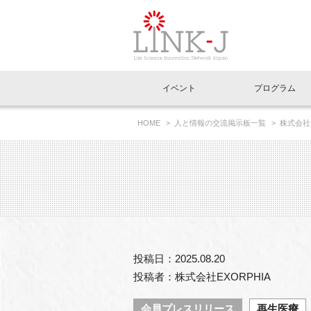
一般社団法人LI
イベント
プログラム
FAQ
イベントお知らせメール登録
HOME
人と情報の交流掲示板一覧
株式会社
大を目指す～
イベント一覧
インタビュー・コラム一覧
ニュース一覧
Out of Box相談室
理事長挨拶
特別会員一覧
ラウンジ・会議室
LINK-J主催・共催
スペシャルインタビュー
トピック
特別
プレ
国内外連携
専用メニューはこちら
アクセス
LINK-J協賛・協力
連載コラム
メディア情報
出展
海外
組織概要
過去イベント
事務局だより
アクセラレーション
マイ
イベ
投稿日：2025.08.20
協賛・協力
施設
投稿者：株式会社EXORPHIA
会員プレスリリース
再生医療