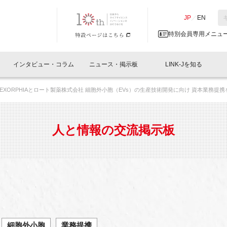
NK-J／LINK-J
JP
／
EN
特別会員専用メニュ
インタビュー・コラム
ニュース・掲示板
LINK-Jを知る
EXORPHIAとロート製薬株式会社 細胞外小胞（EVs）の生産技術開発に向け 資本業務提
イベントレポート一覧
人と情報の交流掲示板一覧
What's "UNIKORN"？
Why in Nihonbashi
特別会員について
オフィス・ラボ
What
What’
入会
施設
会員開催
スリリース
ベンチャーインタビュー
LINK-J主催・共催
会員プレスリリース
会報誌 
サポーター紹介
事業
人と情報の交流掲示板
閉じる
・参加
関連
サポーターコラム
LINK-J協賛・協力
募集
日本
パンフレット
GT
ページ
ント告知
細胞外小胞
業務提携