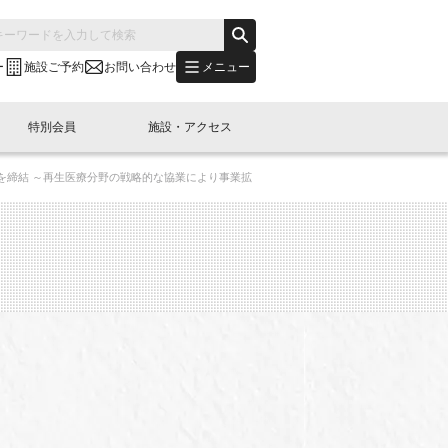
メニュー
ー
施設ご予約
お問い合わせ
特別会員
施設・アクセス
携を締結 ～再生医療分野の戦略的な協業により事業拡
's "LINK-BioBAY TOKYO"？
s LINK-J WEST
申し込み
ご予約
(News Letter)
特別会員開催
ニュース・事業紹介
内容
橋コラム
出展・参加
イベント
B日本橋エリアについて