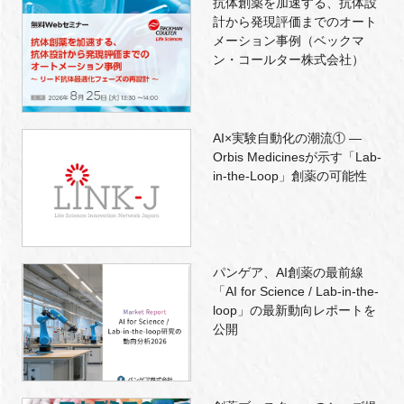
抗体創薬を加速する、抗体設
計から発現評価までのオート
メーション事例（ベックマ
ン・コールター株式会社）
AI×実験自動化の潮流① ―
Orbis Medicinesが示す「Lab-
in-the-Loop」創薬の可能性
パンゲア、AI創薬の最前線
「AI for Science / Lab-in-the-
loop」の最新動向レポートを
公開