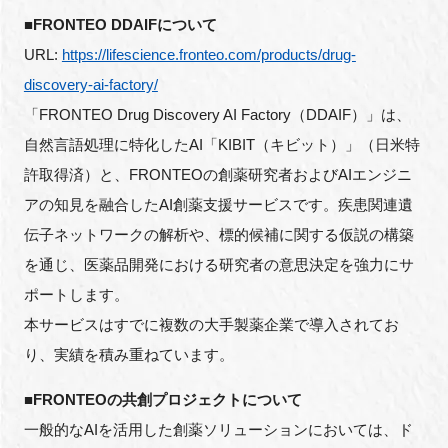
■FRONTEO DDAIFについて
URL:
https://lifescience.fronteo.com/products/drug-
discovery-ai-factory/
「FRONTEO Drug Discovery AI Factory（DDAIF）」は、
自然言語処理に特化したAI「KIBIT（キビット）」（日米特
許取得済）と、FRONTEOの創薬研究者およびAIエンジニ
アの知見を融合したAI創薬支援サービスです。疾患関連遺
伝子ネットワークの解析や、標的候補に関する仮説の構築
を通じ、医薬品開発における研究者の意思決定を強力にサ
ポートします。
本サービスはすでに複数の大手製薬企業で導入されてお
り、実績を積み重ねています。
■FRONTEOの共創プロジェクトについて
一般的なAIを活用した創薬ソリューションにおいては、ド