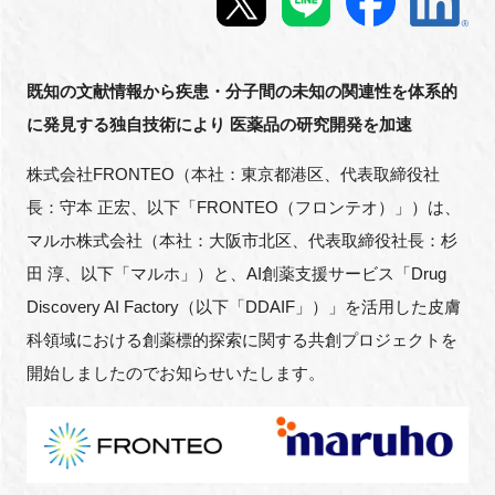
新規登録
既知の文献情報から疾患・分子間の未知の関連性を体系的
イベント
に発見する独自技術により 医薬品の研究開発を加速
プログラム
株式会社FRONTEO（本社：東京都港区、代表取締役社
長：守本 正宏、以下「FRONTEO（フロンテオ）」）は、
インタビュー・コラム
マルホ株式会社（本社：大阪市北区、代表取締役社長：杉
田 淳、以下「マルホ」）と、AI創薬支援サービス「Drug
ニュース・掲示板
Discovery AI Factory（以下「DDAIF」）」を活用した皮膚
LINK-Jを知る
科領域における創薬標的探索に関する共創プロジェクトを
開始しましたのでお知らせいたします。
特別会員
施設・アクセス