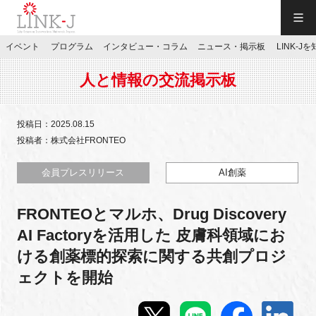
一般社団法人LINK-J／LINK-J
イベント
プログラム
インタビュー・コラム
ニュース・掲示板
LINK-J
JP
／
EN
人と情報の交流掲示板
投稿日：2025.08.15
投稿者：株式会社FRONTEO
特別会員専用メニュー
会員プレスリリース
AI創薬
FRONTEOとマルホ、Drug Discovery
施設ご予約
AI Factoryを活用した 皮膚科領域にお
ける創薬標的探索に関する共創プロジ
お問い合わせ
ェクトを開始
マイページ