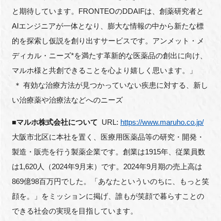
と期待しています。FRONTEOのDDAIFは、創薬研究者と
AIエンジニアが一体となり、膨大な情報の中から新たな標
的を探索し仮説を創り出すサービスです。アンメット・メ
ディカル・ニーズ*を満たす革新的な医薬品の創出に向け、
マルホ様と共創できることを心より嬉しく思います。」
＊ 有効な治療方法が見つかっていない疾患に対する、新し
い治療薬や治療法などへのニーズ
■マルホ株式会社について
URL:
https://www.maruho.co.jp/
大阪市北区に本社を置く、医療用医薬品等の研究・開発・
製造・販売を行う製薬企業です。創業は1915年、従業員数
は1,620人（2024年9月末）です。2024年9月期の売上高は
869億98百万円でした。「あなたといういのちに、もっと笑
顔を。」をミッションに掲げ、誰もが笑顔で暮らすことの
できる社会の実現を目指しています。