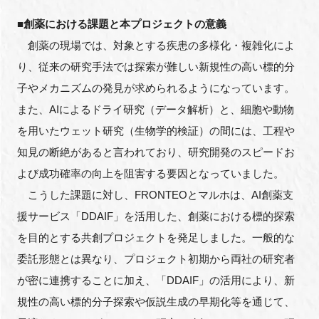
FAQ
■創薬における課題と本プロジェクトの意義
創薬の現場では、対象とする疾患の多様化・複雑化によ
イベントお知らせメール登録
り、従来の研究手法では探索が難しい新規性の高い標的分
子やメカニズムの発見が求められるようになっています。
また、AIによるドライ研究（データ解析）と、細胞や動物
を用いたウェット研究（生物学的検証）の間には、工程や
知見の断絶があると言われており、研究開発のスピードお
よび成功確率の向上を阻害する要因となっていました。
こうした課題に対し、FRONTEOとマルホは、AI創薬支
援サービス「DDAIF」を活用した、創薬における標的探索
を目的とする共創プロジェクトを発足しました。一般的な
委託形態とは異なり、プロジェクト初期から両社の研究者
が密に連携することに加え、「DDAIF」の活用により、新
規性の高い標的分子探索や仮説生成の早期化等を通じて、