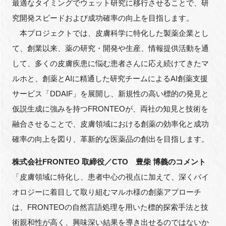
最適なタイミングでウェット研究に移行させることで、研
究開発スピードおよび成功確率の向上を目指します。
本プロジェクトでは、皮膚科学に特化した製薬企業とし
閉じる
て、創業以来、薬の研究・開発や生産、情報提供活動を通
して、多くの皮膚疾患に悩む患者さんに応え続けてきたマ
ルホと、創薬とAIに精通した研究チームによるAI創薬支援
サービス「DDAIF」を展開し、新規性の高い標的の発見と
仮説生成に強みを持つFRONTEOが、両社の知見と技術を
融合させることで、皮膚領域における創薬の効率化と成功
確率の向上を図り、革新的な医薬品の創出を目指します。
株式会社FRONTEO 取締役／CTO 豊柴 博義のコメント
「皮膚領域に特化し、患者中心の視点に加えて、深くバイ
オロジーに着目して取り組むマルホ様の創薬アプローチ
は、FRONTEOの自然言語処理を用いた標的探索手法と技
術親和性が高く、興味深い結果を導き出せるのではないか