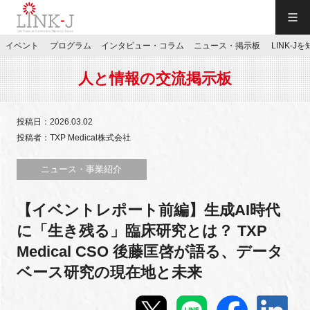
一般社団法人LINK-J／LINK-J
イベント
プログラム
インタビュー・コラム
ニュース・掲示板
LINK-J
JP
／
EN
人と情報の交流掲示板
投稿日：2026.03.02
投稿者：TXP Medical株式会社
特別会員専用メニュー
ニュース・事業紹介
【イベントレポート前編】生成AI時代
施設ご予約
に「生き残る」臨床研究とは？ TXP
Medical CSO 後藤匡啓が語る、データ
お問い合わせ
ベース研究の現在地と未来
マイページ