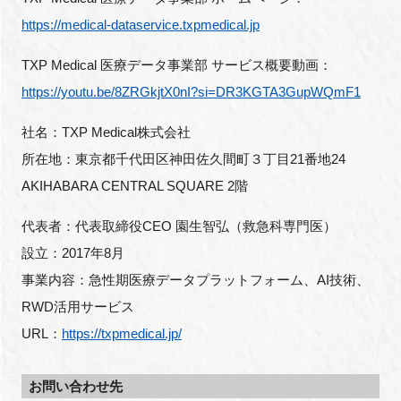
https://medical-dataservice.txpmedical.jp
TXP Medical 医療データ事業部 サービス概要動画：
https://youtu.be/8ZRGkjtX0nI?si=DR3KGTA3GupWQmF1
社名：TXP Medical株式会社
所在地：東京都千代田区神田佐久間町３丁目21番地24
AKIHABARA CENTRAL SQUARE 2階
代表者：代表取締役CEO 園生智弘（救急科専門医）
設立：2017年8月
事業内容：急性期医療データプラットフォーム、AI技術、
RWD活用サービス
URL：
https://txpmedical.jp/
お問い合わせ先