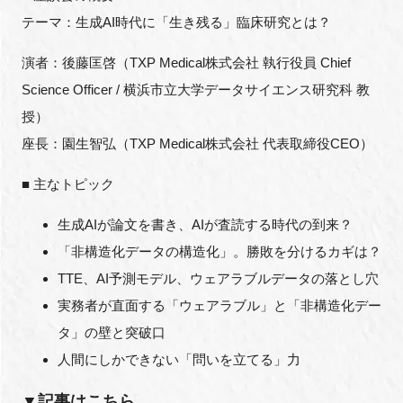
FAQ
テーマ：生成AI時代に「生き残る」臨床研究とは？
演者：後藤匡啓（TXP Medical株式会社 執行役員 Chief
イベントお知らせメール登録
Science Officer / 横浜市立大学データサイエンス研究科 教
授）
座長：園生智弘（TXP Medical株式会社 代表取締役CEO）
■ 主なトピック
生成AIが論文を書き、AIが査読する時代の到来？
「非構造化データの構造化」。勝敗を分けるカギは？
TTE、AI予測モデル、ウェアラブルデータの落とし穴
実務者が直面する「ウェアラブル」と「非構造化デー
タ」の壁と突破口
人間にしかできない「問いを立てる」力
▼記事はこちら