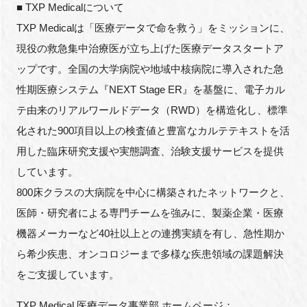
■ TXP Medicalについて
TXP Medicalは「医療データで命を救う」をミッションに、
現役の救急集中治療医が立ち上げた医療データスタートア
ップです。全国の大学病院や地域中核病院に導入された急
性期医療システム『NEXT Stage ER』を基盤に、電子カル
テ由来のリアルワールドデータ（RWD）を構造化し、標準
化された900項目以上の検査値と豊富なカルテテキストを活
用した臨床研究支援や実態調査、治験支援サービスを提供
しています。
800床クラスの大病院を中心に構築されたネットワークと、
医師・研究者による専門チームを強みに、製薬企業・医療
機器メーカーなど40社以上との連携実績を有し、急性期か
ら希少疾患、オンコロジーまで多様な疾患領域の課題解決
をご支援しています。
TXP Medical 医療データ事業部 ホームページ：