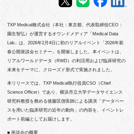
新規登録
TXP Medical株式会社（本社：東京都、代表取締役CEO：
イベント
園生智弘）が運営するオウンドメディア「Medical Data
Lab」は、2026年2月4日に初のリアルイベント「2026年新
プログラム
春公開座談会セミナー」を開催しました。本イベントは、
インタビュー・コラム
リアルワールドデータ（RWD）の利活用および臨床研究の
未来をテーマに、クローズド形式で実施されました。
ニュース・掲示板
本リリースでは、TXP Medical執行役員CSO（Chief
LINK-Jを知る
Science Officer）であり、横浜市立大学データサイエンス
研究科教授を務める後藤匡啓医師による講演「データベー
特別会員
スを用いた臨床研究の近年の動向」の内容を、イベントレ
ポート前編としてお届けします。
施設・アクセス
■ 座談会の概要