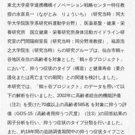
東北大学産学連携機構イノベーション戦略センター特任教
授の永富良一（ながとみ りょういち）（研究当時：同大
学大学院医学系研究科運動学分野）、医薬基盤・健康・栄
養研究所 国立健康・栄養研究所身体活動ガイドライン研
究室の門間陽樹室長（研究当時：同分野准教授）、福原浩
之大学院生（研究当時）らの研究グループは、仙台市鶴ヶ
谷地区在住の高齢者を対象とした「鶴ヶ谷プロジェクト」
において、抑うつ症状のタイプ（構造）と健康寿命（要介
護化または死亡までの期間）との関連を検討しました。
本研究では、「鶴ヶ谷プロジェクト」のデータを用いて以
下の解析を行いました。2002年に高齢者総合的機能評価
（注2）を受けた70歳以上の高齢者585名 を対象に抑うつ評
価（GDS-15（高齢者用抑うつ尺度）（注3）)の回答結果の
因子分析を行い、抑うつ症状のタイプ分類を行いました。
また、約18年間の追跡調査期間中の抑うつ症状タイプごと