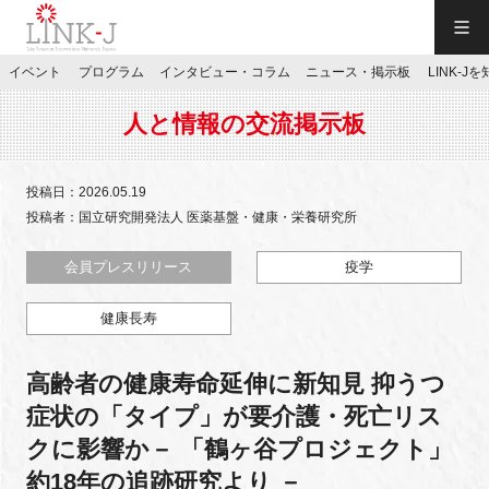
一般社団法人LINK-J／LINK-J
イベント
プログラム
インタビュー・コラム
ニュース・掲示板
LINK-J
JP
／
EN
人と情報の交流掲示板
投稿日：2026.05.19
投稿者：国立研究開発法人 医薬基盤・健康・栄養研究所
特別会員専用メニュー
会員プレスリリース
疫学
健康長寿
施設ご予約
高齢者の健康寿命延伸に新知見 抑うつ
お問い合わせ
症状の「タイプ」が要介護・死亡リス
クに影響か－ 「鶴ヶ谷プロジェクト」
マイページ
約18年の追跡研究より －