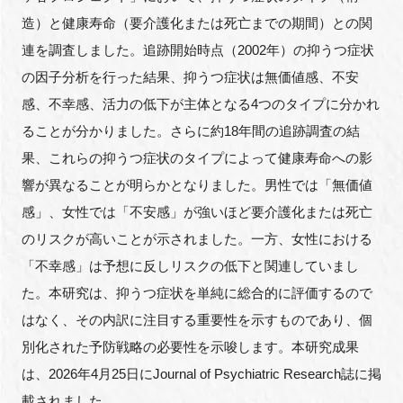
造）と健康寿命（要介護化または死亡までの期間）との関
連を調査しました。追跡開始時点（2002年）の抑うつ症状
の因子分析を行った結果、抑うつ症状は無価値感、不安
閉じる
感、不幸感、活力の低下が主体となる4つのタイプに分かれ
ることが分かりました。さらに約18年間の追跡調査の結
果、これらの抑うつ症状のタイプによって健康寿命への影
響が異なることが明らかとなりました。男性では「無価値
感」、女性では「不安感」が強いほど要介護化または死亡
のリスクが高いことが示されました。一方、女性における
「不幸感」は予想に反しリスクの低下と関連していまし
た。本研究は、抑うつ症状を単純に総合的に評価するので
はなく、その内訳に注目する重要性を示すものであり、個
別化された予防戦略の必要性を示唆します。本研究成果
は、2026年4月25日にJournal of Psychiatric Research誌に掲
載されました。