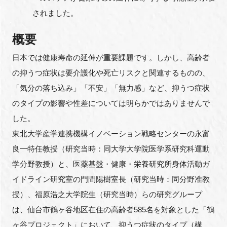
FAQ
されました。
概要
イベントお知らせメール登録
日本では健康寿命の延伸が重要課題です。しかし、高齢者
の抑うつ症状は要介護化や死亡リスクと関連するものの、
「気分の落ち込み」「不安」「無力感」など、抑うつ症状
のタイプの影響や性差については明らかではありませんで
した。
東北大学産学連携機構イノベーション戦略センターの永富
良一特任教授（研究当時：同大学大学院医学系研究科運動
学分野教授）と、医薬基盤・健康・栄養研究所身体活動ガ
イドライン研究室の門間陽樹室長（研究当時：同分野准教
授）、福原浩之大学院生（研究当時）らの研究グループ
は、仙台市鶴ヶ谷地区在住の高齢者585名を対象とした「鶴
ヶ谷プロジェクト」において、抑うつ症状のタイプ（構