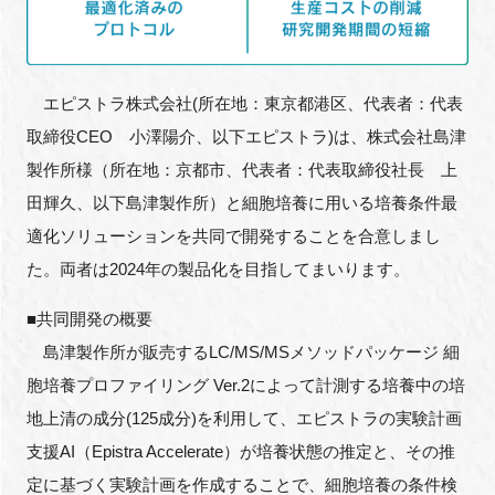
FAQ
イベントお知らせメール登録
エピストラ株式会社(所在地：東京都港区、代表者：代表
取締役CEO 小澤陽介、以下エピストラ)は、株式会社島津
製作所様（所在地：京都市、代表者：代表取締役社長 上
田輝久、以下島津製作所）と細胞培養に用いる培養条件最
適化ソリューションを共同で開発することを合意しまし
た。両者は2024年の製品化を目指してまいります。
■共同開発の概要
島津製作所が販売するLC/MS/MSメソッドパッケージ 細
胞培養プロファイリング Ver.2によって計測する培養中の培
地上清の成分(125成分)を利用して、エピストラの実験計画
支援AI（Epistra Accelerate）が培養状態の推定と、その推
定に基づく実験計画を作成することで、細胞培養の条件検