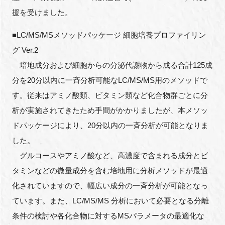
援を受けました。
■LC/MS/MSメソッドパッケージ 細胞培養プロファイリン
グ Ver.2
培地成分および細胞からの分泌代謝物から成る合計125成
分を20分以内に一斉分析可能なLC/MS/MS用のメソッドで
す。従来はアミノ酸類、ビタミン類など化合物群ごとに分
析が実施されてきたため手間がかかりましたが、本メソッ
ドパッケージにより、20分以内の一斉分析が可能となりま
した。
グルコースやアミノ酸など、高濃度で含まれる成分とビ
タミンなどの微量成分を含む培地用に分析メソッドが最適
化されていますので、幅広い成分の一斉分析が可能となっ
ています。また、LC/MS/MS 分析において必要となる分離
条件の検討や各化合物に対するMSパラメータの最適化な