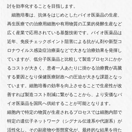
討を効率化することを目指します。
細胞培養は、抗体をはじめとしたバイオ医薬品の生産、
再生医療での治療用細胞や有用物質の工業的発酵生産など
閉じる
広く産業で応用されている基盤技術です。バイオ医薬品は
近年、免疫チェックポイント阻害による抗がん剤や新型コ
ロナウイルス感染症治療薬などで大きな治療効果を発揮し
ていますが、低分子医薬品と比較して製造プロセスにかか
るコストが大きく、患者一人あたりに掛かる治療費が高騰
する要因となり保健医療財政への圧迫が大きな課題となっ
ています。細胞培養の効率を向上させることで生産性が改
善すれば製造コスト削減に繋がることから、より安価なバ
イオ医薬品を国民へ供給することが可能となります。
細胞内で特定の物質が生産されるプロセスでは細胞内部で
特定の遺伝子ネットワーク（シグナル伝達系や代謝系）が
活性化し、その副産物や形態変化が、最終的な結果を待た