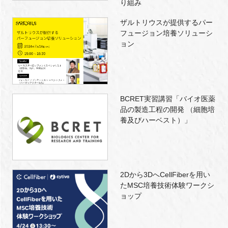
り組み
ザルトリウスが提供するパー
フュージョン培養ソリューシ
ョン
BCRET実習講習「バイオ医薬
品の製造工程の開発 （細胞培
養及びハーベスト）」
2Dから3DへCellFiberを用い
たMSC培養技術体験ワークシ
ョップ