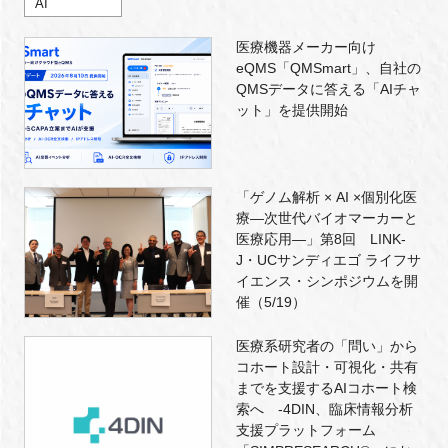
AI
医療機器メーカー向け
eQMS「QMSmart」、自社の
QMSデータに答える「AIチャ
ット」を提供開始
「ゲノム解析 × AI ×個別化医
療―次世代バイオマーカーと
医療応用―」第8回 LINK-
J・UCサンディエゴ ライフサ
イエンス・シンポジウムを開
催（5/19）
医療系研究者の「問い」から
コホート設計・可視化・共有
までを支援するAIコホート検
索へ -4DIN、臨床情報分析
支援プラットフォーム