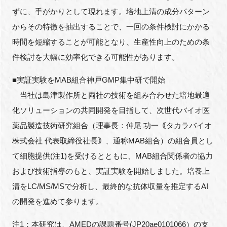
ずに、手がかりとして現れます。培地上清の成分パターン
からその特徴を抽出することで、一回の条件検討にかかる
時間を短縮することが可能となり、生産性向上のための条
件検討を大幅に効率化できる可能性があります。
■実証実験をMAB組合神戸GMP集中研で開始
当社は島津製作所と両社の技術を組み合わせた培地最適
化ソリューションの共同開発を目指して、次世代バイオ医
薬品製造技術研究組合（理事長：仲尾 功一｟タカラバイオ
株式会社 代表取締役社長｠、通称MAB組合）の組合員とし
て細胞提供(注1)を受けるとともに、MAB組合関係者の協力
および技術指導のもと、実証実験を開始しました。培養上
清をLC/MS/MSで分析し、最終的な抗体収量を推定するAI
の開発を進めて参ります。
注1：本研究は、AMEDの課題番号(JP20ae0101066）の支