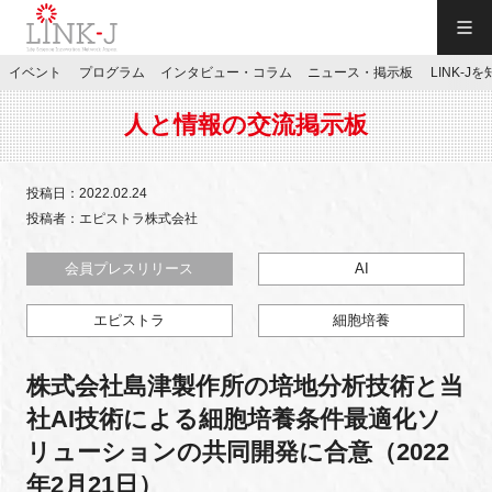
一般社団法人LINK-J／LINK-J
イベント
プログラム
インタビュー・コラム
ニュース・掲示板
LINK-J
JP
／
EN
人と情報の交流掲示板
投稿日：2022.02.24
投稿者：エピストラ株式会社
特別会員専用メニュー
会員プレスリリース
AI
エピストラ
細胞培養
施設ご予約
株式会社島津製作所の培地分析技術と当
お問い合わせ
社AI技術による細胞培養条件最適化ソ
リューションの共同開発に合意（2022
マイページ
年2月21日）