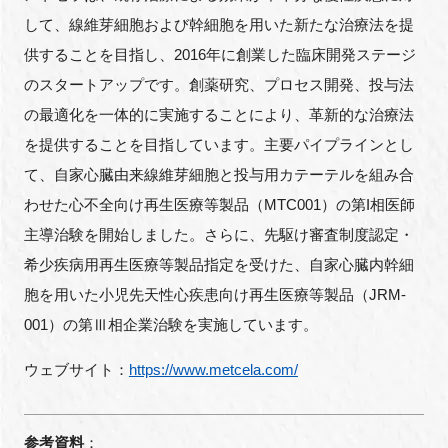
して、線維芽細胞および幹細胞を用いた新たな治療法を提
供することを目指し、
2016
年に創業した臨床開発ステージ
のスタートアップです。創薬研究、プロセス開発、投与法
の最適化を一体的に実施することにより、革新的な治療法
を提供することを目指しています。主要パイプラインとし
て、自家心臓由来線維芽細胞と投与用カテーテルを組み合
わせた心不全向け再生医療等製品（
MTC001
）の第
I
相医師
主導治験を開始しました。さらに、先駆け審査制度認定・
希少疾病用再生医療等製品指定を受けた、自家心臓内幹細
胞を用いた小児先天性心疾患向け再生医療等製品（
JRM
-
001）の第Ⅲ相企業治験を実施しています。
ウェブサイト：
https://www.metcela.com/
参考資料
：