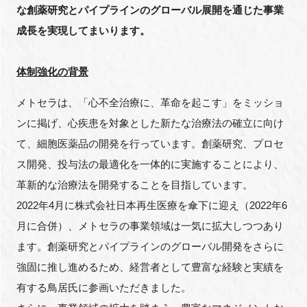
な創薬研究とパイプラインのグローバル展開を通じた事業
FAQ
成長を実現してまいります。
イベントお知らせメール登録
体制強化の背景
メトセラは、「心不全治療に、革命を起こす」をミッショ
ンに掲げ、心疾患を対象とした新たな治療法の確立に向け
て、細胞医薬品の開発を行っています。創薬研究、プロセ
ス開発、投与法の最適化を一体的に実施することにより、
革新的な治療法を開発することを目指しています。
2022年
4
月に株式会社日本再生医療を傘下に迎え（
2022
年
6
月に合併）、メトセラの事業領域は一気に拡大しつつあり
ます。創薬研究とパイプラインのグローバル開発をさらに
強固に推し進めるため、経営者として豊富な経験と実績を
有する鳥居氏に参画いただきました。