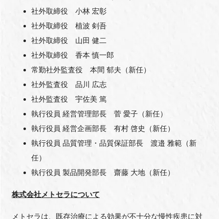
社外取締役 小林 宏彰
社外取締役 植波 剣吾
社外取締役 山田 健二
社外取締役 香本 慎一郎
常勤社外監査役 本間 郁夫（新任）
社外監査役 品川 広志
社外監査役 宇佐美 篤
執行役員 経営管理部長 菅 愛子（新任）
執行役員 経営企画部長 有村 啓史（新任）
執行役員 品質管理・品質保証部長 渡邉 雅範（新
任）
執行役員 製品開発部長 齋藤 大地（新任）
株式会社メトセラについて
メトセラは、既存治療による効果が不十分な慢性疾患に対