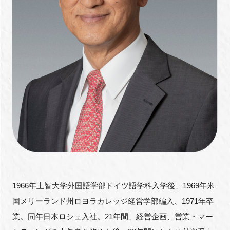
1966年上智大学外国語学部ドイツ語学科入学後、
1969
年米
国メリーランド州ロヨラカレッジ経営学部編入、
1971
年卒
業。同年日本ロシュ入社。
21
年間、経営企画、営業・マー