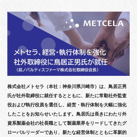
新規登録
イベント
プログラム
インタビュー・コラム
ニュース・掲示板
株式会社メトセラ（本社：神奈川県川崎市）は、鳥居正男
LINK-Jを知る
氏が社外取締役に就任するとともに、新たに常勤社外監査
役および執行役員を選任し、経営・執行体制を大幅に強化
特別会員
したことをお知らせいたします。鳥居氏は長きにわたり外
資系製薬会社の社長職として製薬業界をリードしてきたグ
施設・アクセス
ローバルリーダーであり、新たな経営体制とともに革新的