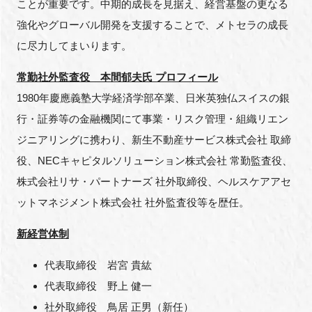
ことが重要です。中期的成長を見据え、経営基盤の更なる
強化やグローバル開発を支援することで、メトセラの成長
に尽力してまいります。
常勤社外監査役 本間郁夫氏 プロフィール
1980年慶應義塾大学経済学部卒業、日米英独仏スイスの銀
行・証券等の金融機関にて事業・リスク管理・組織リエン
ジニアリングに携わり、新生不動産サービス株式会社 取締
役、
NEC
キャピタルソリューション株式会社 常勤監査役、
株式会社リサ・パートナーズ 社外取締役、ヘルスケアアセ
ットマネジメント株式会社 社外監査役等を歴任。
新経営体制
代表取締役 岩宮 貴紘
代表取締役 野上 健一
社外取締役 鳥居 正男（新任）