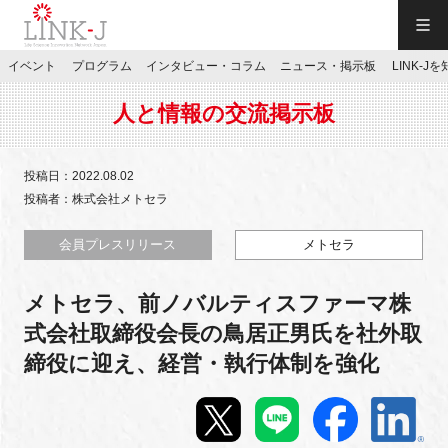
一般社団法人LINK-J／LINK-J
イベント
プログラム
インタビュー・コラム
ニュース・掲示板
LINK-J
JP
／
EN
人と情報の交流掲示板
投稿日：2022.08.02
投稿者：株式会社メトセラ
特別会員専用メニュー
会員プレスリリース
メトセラ
メトセラ、前ノバルティスファーマ株
施設ご予約
式会社取締役会長の鳥居正男氏を社外取
締役に迎え、経営・執行体制を強化
お問い合わせ
マイページ