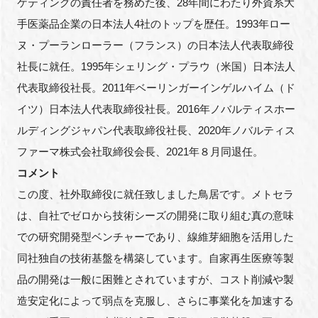
ケティングの責任者を務めた後、
28
年間にわたり外資系大
手医薬品企業の日本法人
4
社のトップを歴任。
1993
年ロー
ヌ・プーランローラー（フランス）の日本法人代表取締役
社長に就任。
1995
年シェリング・プラウ（米国）日本法人
代表取締役社長。
2011
年ベーリンガーインゲルハイム（ド
イツ）日本法人代表取締役社長。
2016
年ノバルティスホー
ルディングジャパン代表取締役社長、
2020
年ノバルティス
ファーマ株式会社取締役会長、
2021
年８月同退任。
コメント
この度、社外取締役に就任致しました鳥居です。メトセラ
は、自社でゼロから技術シーズの開発に取り組む真の意味
での研究開発型ベンチャーであり、線維芽細胞を活用した
同社独自の技術基盤を構築しています。自家再生医療等製
品の開発は一般に困難とされていますが、コスト削減や製
造安定化によって弱点を克服し、さらに事業化を加速する