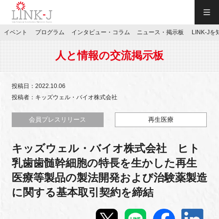
一般社団法人LINK-J／LINK-J
イベント
プログラム
インタビュー・コラム
ニュース・掲示板
LINK-J
JP
／
EN
人と情報の交流掲示板
投稿日：2022.10.06
投稿者：キッズウェル・バイオ株式会社
特別会員専用メニュー
会員プレスリリース
再生医療
キッズウェル・バイオ株式会社 ヒト
施設ご予約
乳歯歯髄幹細胞の特長を生かした再生
医療等製品の製法開発および治験薬製造
お問い合わせ
に関する基本取引契約を締結
マイページ