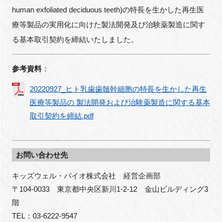
FAQ
human exfoliated deciduous teeth)の特長を生かした再生医
療等製品の実用化に向けた製法開発及び治験薬製造に関す
イベントお知らせメール登録
る基本取引契約を締結いたしました。
参考資料
：
20220927_ヒト乳歯歯髄幹細胞の特長を生かした再生
医療等製品の 製法開発および治験薬製造に関する基本
取引契約を締結.pdf
お問い合わせ先
キッズウェル・バイオ株式会社　経営企画部

〒104-0033　東京都中央区新川1-2-12　金山ビルディング3
階

TEL：03-6222-9547
