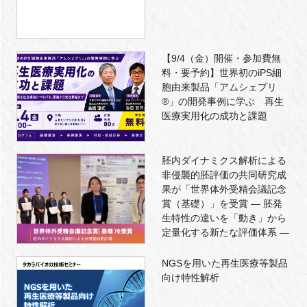
【9/4（金）開催・参加費無
料・要予約】世界初のiPS細
胞由来製品「アムシェプリ
®」の開発事例に学ぶ 再生
医療実用化の成功と課題
胚内ダイナミクス解析による
非侵襲的胚評価の共同研究成
果が「世界体外受精会議記念
賞（基礎）」を受賞 ― 胚発
生特性の違いを「動き」から
定量化する新たな評価体系 ―
NGSを用いた再生医療等製品
向け特性解析