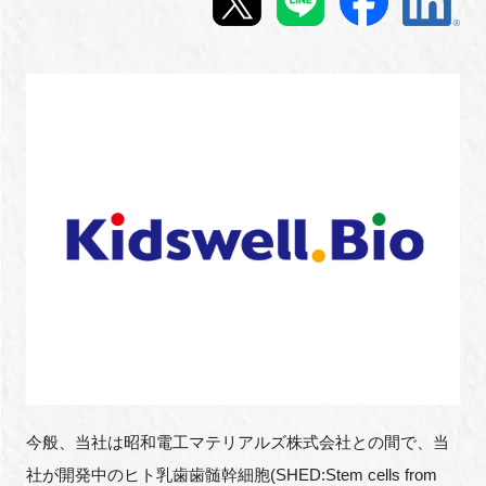
新規登録
イベント
プログラム
インタビュー・コラム
ニュース・掲示板
LINK-Jを知る
特別会員
今般、当社は昭和電工マテリアルズ株式会社との間で、当
施設・アクセス
社が開発中のヒト乳歯歯髄幹細胞(SHED:Stem cells from