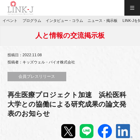
一般社団法人LINK-J／LINK-J
イベント
プログラム
インタビュー・コラム
ニュース・掲示板
LINK-J
JP
／
EN
人と情報の交流掲示板
投稿日：2022.11.08
投稿者：キッズウェル・バイオ株式会社
特別会員専用メニュー
会員プレスリリース
再⽣医療プロジェクト加速 浜松医科
施設ご予約
大学との協働による研究成果の論⽂発
表のお知らせ
お問い合わせ
マイページ