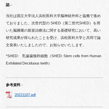
FAQ
認 -
当社は国⽴⼤学法⼈浜松医科⼤学脳神経外科と協働で進め
イベントお知らせメール登録
ておりました、次世代型の SHED（第二世代SHED）を用
いた脳腫瘍の新規治療法に関する基礎研究において、高い
研究成果が得られたことを受け、浜松医科⼤学と共同で論
⽂発表いたしましたので、お知らせいたします。
*SHED: 乳⻭⻭髄幹細胞（SHED: Stem cells from Human
Exfoliated Deciduous teeth）
参考資料
：
20221107.pdf