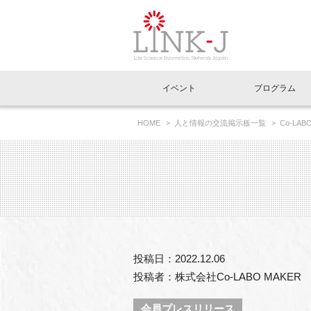
一般社団法人LI
イベント
プログラム
FAQ
イベントお知らせメール登録
HOME
人と情報の交流掲示板一覧
Co-L
イベント一覧
インタビュー・コラム一覧
ニュース一覧
Out of Box相談室
理事長挨拶
特別会員一覧
ラウンジ・会議室
LINK-J主催・共催
スペシャルインタビュー
トピック
特別
プレ
国内外連携
専用メニューはこちら
アクセス
LINK-J協賛・協力
連載コラム
メディア情報
出展
海外
組織概要
過去イベント
事務局だより
アクセラレーション
マイ
イベ
投稿日：2022.12.06
協賛・協力
施設
投稿者：株式会社Co-LABO MAKER
会員プレスリリース