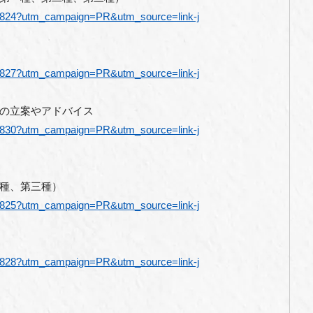
/4824?utm_campaign=PR&utm_source=link-j
/4827?utm_campaign=PR&utm_source=link-j
の立案やアドバイス
/4830?utm_campaign=PR&utm_source=link-j
種、第三種）
/4825?utm_campaign=PR&utm_source=link-j
/4828?utm_campaign=PR&utm_source=link-j