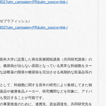
/4831?utm_campaign=PR&utm_source=link-j
ゼブラフィッシュ）
/4832?utm_campaign=PR&utm_source=link-j
医科大学に設置した再生医療開拓講座（共同研究講座）の
、糖尿病が治らない原因となっている異常な幹細胞をター
な診断薬の開発や糖尿病を完治させる画期的な医薬品等の
として、幹細胞に関する長年の研究により集積してきた独
薬品や健康食品メーカー、研究機関などを対象に、アドバ
も受託することが可能です。
の事業推進のために、連携先、資金調達先、共同研究先を