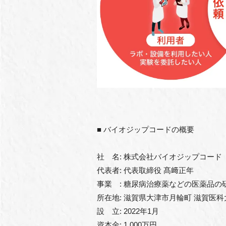
■ バイオジップコードの概要
社 名: 株式会社バイオジップコード
代表者: 代表取締役 髙﨑正年
事業 : 糖尿病治療薬などの医薬品
所在地: 滋賀県大津市月輪町 滋賀医
設 立: 2022年1月
資本金: 1,000万円