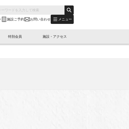
メニュー
ー
施設ご予約
お問い合わせ
特別会員
施設・アクセス
's "LINK-BioBAY TOKYO"？
s LINK-J WEST
申し込み
ご予約
(News Letter)
特別会員開催
ニュース・事業紹介
内容
橋コラム
出展・参加
イベント
B日本橋エリアについて