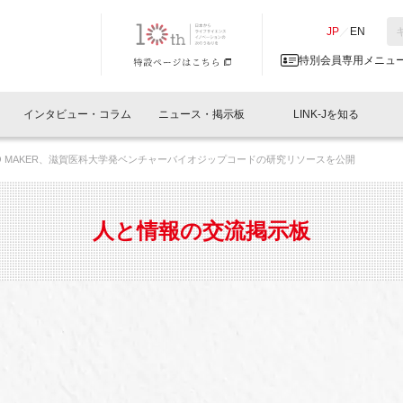
NK-J／LINK-J
JP
／
EN
特別会員専用メニュ
インタビュー・コラム
ニュース・掲示板
LINK-Jを知る
ABO MAKER、滋賀医科大学発ベンチャーバイオジップコードの研究リソースを公開
イベントレポート一覧
人と情報の交流掲示板一覧
What's "UNIKORN"？
Why in Nihonbashi
特別会員について
オフィス・ラボ
What
What’
入会
施設
会員開催
スリリース
ベンチャーインタビュー
LINK-J主催・共催
会員プレスリリース
会報誌 
サポーター紹介
事業
人と情報の交流掲示板
閉じる
・参加
関連
サポーターコラム
LINK-J協賛・協力
募集
日本
パンフレット
GT
ページ
ント告知