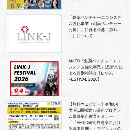
「創薬ベンチャーエコシステ
ム強化事業（創薬ベンチャー
公募）」に係る公募（第14
回）について
AMED「創薬ベンチャーエコ
システム強化事業」認定VCに
よる個別相談会【LINK-J
FESTIVAL 2026】
【無料ウェビナー】令和8年
度 第1回橋渡し研究プログラ
ム慶應拠点教育セミナー
「『AMED研究費提案におけ
る基本原則』～マグリットの