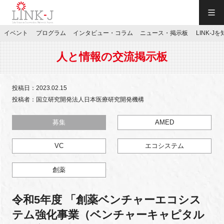
一般社団法人LINK-J／LINK-J
イベント
プログラム
インタビュー・コラム
ニュース・掲示板
LINK-J
JP
／
EN
人と情報の交流掲示板
投稿日：2023.02.15
投稿者：国立研究開発法人日本医療研究開発機構
特別会員専用メニュー
募集
AMED
VC
エコシステム
施設ご予約
創薬
お問い合わせ
令和5年度 「創薬ベンチャーエコシス
マイページ
テム強化事業（ベンチャーキャピタル