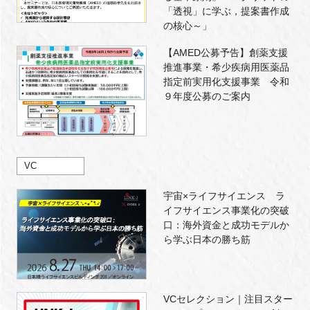
「透視」に学ぶ，提案書作成
の核心～」
【AMED公募予告】創薬支援
推進事業・希少疾病用医薬品
指定前実用化支援事業 令和
９年度公募のご案内
VC
宇宙×ライフサイエンス ラ
イフサイエンス事業化の突破
口：海外資金と成功モデルか
ら学ぶ日本の勝ち筋
VCセレクション｜注目スター