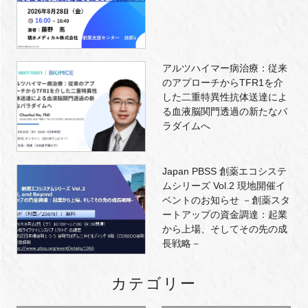
アルツハイマー病治療：従来
のアプローチからTFR1を介
した二重特異性抗体送達によ
る血液脳関門透過の新たなパ
ラダイムへ
Japan PBSS 創薬エコシステ
ムシリーズ Vol.2 現地開催イ
ベントのお知らせ －創薬スタ
ートアップの資金調達：起業
から上場、そしてその先の成
長戦略－
カテゴリー