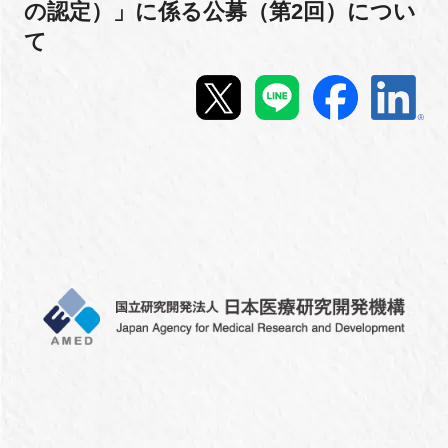
の認定）」に係る公募（第2回）につい
新規登録
て
イベント
プログラム
インタビュー・コラム
ニュース・掲示板
LINK-Jを知る
特別会員
施設・アクセス