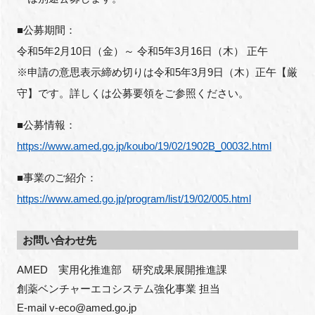
■公募期間：
令和5年2月10日（金）～ 令和5年3月16日（木） 正午
閉じる
※申請の意思表示締め切りは令和5年3月9日（木）正午【厳
守】です。詳しくは公募要領をご参照ください。
■公募情報：
https://www.amed.go.jp/koubo/19/02/1902B_00032.html
■事業のご紹介：
https://www.amed.go.jp/program/list/19/02/005.html
お問い合わせ先
AMED　実用化推進部　研究成果展開推進課

創薬ベンチャーエコシステム強化事業 担当

E-mail v-eco@amed.go.jp