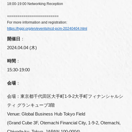
18:00-19:00 Networking Reception
=========================
For more information and registration:
https://hgpi.org/en/events/ncd-pcm-20240404.html
開催日
：
2024.04.04 (木)
時間
：
15:30-19:00
会場
：
会場：
東京都千代田区大手町1-9-2大手町フィナンシャルシ
ティ グランキューブ3階
Venue: Global Business Hub Tokyo Field
(Grand Cube 3F, Otemachi Financial City, 1-9-2, Otemachi,
Chiyoda-ku, Tokyo, JAPAN 100-0004)