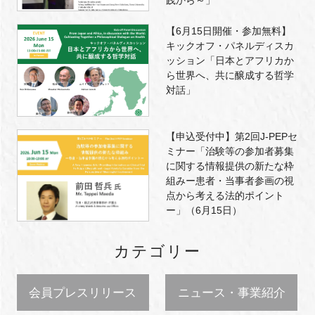
践から～」
【6月15日開催・参加無料】
キックオフ・パネルディスカ
ッション「日本とアフリカか
ら世界へ、共に醸成する哲学
対話」
【申込受付中】第2回J-PEPセ
ミナー「治験等の参加者募集
に関する情報提供の新たな枠
組みー患者・当事者参画の視
点から考える法的ポイント
ー」（6月15日）
カテゴリー
会員プレスリリース
ニュース・事業紹介