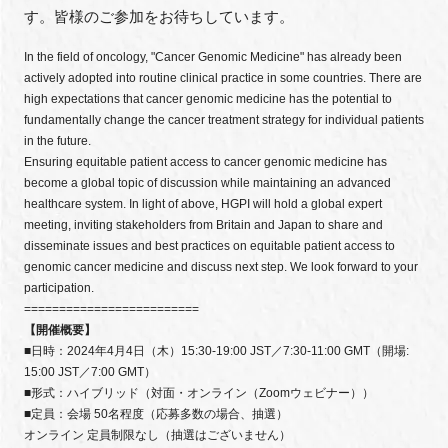
す。皆様のご参加をお待ちしています。
In the field of oncology, "Cancer Genomic Medicine" has already been
actively adopted into routine clinical practice in some countries. There are
閉じる
high expectations that cancer genomic medicine has the potential to
fundamentally change the cancer treatment strategy for individual patients
in the future.
Ensuring equitable patient access to cancer genomic medicine has
become a global topic of discussion while maintaining an advanced
healthcare system. In light of above, HGPI will hold a global expert
meeting, inviting stakeholders from Britain and Japan to share and
disseminate issues and best practices on equitable patient access to
genomic cancer medicine and discuss next step. We look forward to your
participation.
=========================
【開催概要】
■日時：2024年4月4日（木）15:30-19:00 JST／7:30-11:00 GMT（開場:
15:00 JST／7:00 GMT）
■形式：ハイブリッド（対面・オンライン（Zoomウェビナー））
■定員：会場 50名程度（応募多数の場合、抽選）
オンライン 定員制限なし（抽選はございません）