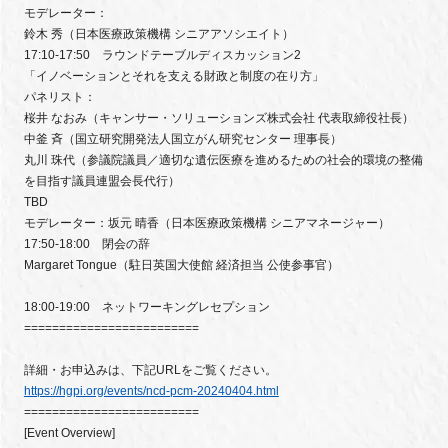
モデレーター：
鈴木 秀（日本医療政策機構 シニアアソシエイト）
17:10-17:50 ラウンドテーブルディスカッション2
「イノベーションとそれを支える財政と制度の在り方」
パネリスト：
桜井 なおみ（キャンサー・ソリューションズ株式会社 代表取締役社長）
中釜 斉（国立研究開発法人国立がん研究センター 理事長）
丸川 珠代（参議院議員／適切な遺伝医療を進めるための社会的環境の整備
を目指す議員連盟会長代行）
TBD
モデレーター：坂元 晴香（日本医療政策機構 シニアマネージャー）
17:50-18:00 閉会の辞
Margaret Tongue（駐日英国大使館 経済担当 公使参事官）
18:00-19:00 ネットワーキングレセプション
=========================
詳細・お申込みは、下記URLをご覧ください。
https://hgpi.org/events/ncd-pcm-20240404.html
=========================
[Event Overview]