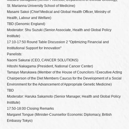
St. Marianna University School of Medicine)
Masami Sakoi (Chief Medical and Global Health Officer, Ministry of
Health, Labour and Welfare)
TBD (Genomic England)
Moderator: Shu Suzuki (Senior Associate, Health and Global Policy
Institute)
17:10-17:50 Round Table Discussion 2 "Optimizing Financial and
Institutional Support for Innovation"
Panelists:
Naomi Sakurai (CEO, CANCER SOLUTIONS)
Hitoshi Nakagama (President, National Cancer Center)
Tamayo Marukawa (Member of the House of Councilors / Executive Acting
Chairperson of the Diet Members Caucus for the Development of a Social
Environment for the Advancement of Appropriate Genetic Medicine)
TBD
Moderator: Haruka Sakamoto (Senior Manager, Health and Global Policy
Institute)
17:50-18:00 Closing Remarks
Margaret Tongue (Minister-Counsellor Economic Diplomacy, British
Embassy Tokyo)