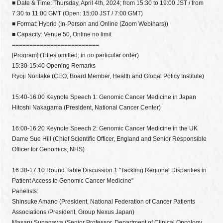
■ Date & Time: Thursday, April 4th, 2024; from 15:30 to 19:00 JST / from
7:30 to 11:00 GMT (Open: 15:00 JST / 7:00 GMT)
■ Format: Hybrid (In-Person and Online (Zoom Webinars))
■ Capacity: Venue 50, Online no limit
=========================
[Program]
(Titles omitted; in no particular order)
15:30-15:40 Opening Remarks
Ryoji Noritake (CEO, Board Member, Health and Global Policy Institute)
15:40-16:00 Keynote Speech 1: Genomic Cancer Medicine in Japan
Hitoshi Nakagama (President, National Cancer Center)
16:00-16:20 Keynote Speech 2: Genomic Cancer Medicine in the UK
Dame Sue Hill (Chief Scientific Officer, England and Senior Responsible
Officer for Genomics, NHS)
16:30-17:10 Round Table Discussion 1 "Tackling Regional Disparities in
Patient Access to Genomic Cancer Medicine"
Panelists:
Shinsuke Amano (President, National Federation of Cancer Patients
Associations /President, Group Nexus Japan)
Masaru Sunagawa (Senior Professor, Department of Clinical Oncology,