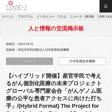
一般社団法人LINK-J／LINK-J
イベント
プログラム
インタビュー・コラム
ニュース・掲示板
LINK-J
JP
／
EN
人と情報の交流掲示板
投稿日：2024.04.01
投稿者：特定非営利活動法人日本医療政策機構
特別会員専用メニュー
イベント
日本医療政策機構
【ハイブリッド開催】産官学民で考え
施設ご予約
るがん個別化医療の未来プロジェクト
グローバル専門家会合「がんゲノム医
お問い合わせ
療の公平な患者アクセスに向けた打ち
手」/(Hybrid Format) The Project for
マイページ