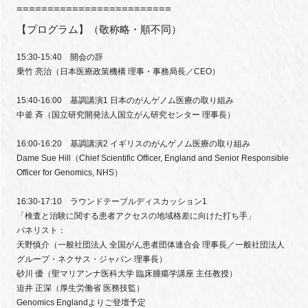
=========================
【プログラム】
（敬称略・順不同）
15:30-15:40 開会の辞
乗竹 亮治（日本医療政策機構 理事・事務局長／CEO）
15:40-16:00 基調講演1 日本のがんゲノム医療の取り組み
中釜 斉（国立研究開発法人国立がん研究センター 理事長）
16:00-16:20 基調講演2 イギリスのがんゲノム医療の取り組み
Dame Sue Hill（Chief Scientific Officer, England and Senior Responsible
Officer for Genomics, NHS）
16:30-17:10 ラウンドテーブルディスカッション1
「検査と治験に関する患者アクセスの地域格差に向けた打ち手」
パネリスト：
天野慎介（一般社団法人 全国がん患者団体連合会 理事長／一般社団法人
グループ・ネクサス・ジャパン 理事長）
砂川 優（聖マリアンナ医科大学 臨床腫瘍学講座 主任教授）
迫井 正深（厚生労働省 医務技監）
Genomics Englandよりご登壇予定