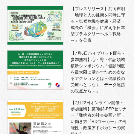
【プレスリリース】共同声明
「地球と人の健康を同時に守
る～気候危機を健康・経済・
成長の『機会』に変える日本
型プラネタリーヘルス戦略
～」を公表
【7月6日ハイブリッド開催・
参加無料】心・腎・代謝領域
横断シンポジウム「健診制度
を最大限に活かすための次な
るアクションとは－健診後の
受療へとつなぐ、データ連携
の視点から－」
【7月22日オンライン開催・
参加無料】第3回J-PEPセミナ
ー「難病者の社会参画と新し
い働き方『RDワーカー』の可
能性～政策アドボカシーの実