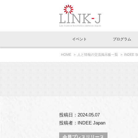
一般社団法人LI
イベント
プログラム
FAQ
イベントお知らせメール登録
HOME
人と情報の交流掲示板一覧
INDEE
イベント一覧
インタビュー・コラム一覧
ニュース一覧
Out of Box相談室
理事長挨拶
特別会員一覧
ラウンジ・会議室
LINK-J主催・共催
スペシャルインタビュー
トピック
特別
プレ
国内外連携
専用メニューはこちら
アクセス
LINK-J協賛・協力
連載コラム
メディア情報
出展
海外
組織概要
過去イベント
事務局だより
アクセラレーション
マイ
イベ
投稿日：2024.05.07
協賛・協力
施設
投稿者：INDEE Japan
会員プレスリリース