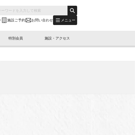
メニュー
ー
施設ご予約
お問い合わせ
特別会員
施設・アクセス
's "LINK-BioBAY TOKYO"？
s LINK-J WEST
申し込み
ご予約
(News Letter)
特別会員開催
ニュース・事業紹介
内容
橋コラム
出展・参加
イベント
B日本橋エリアについて