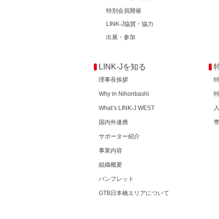
特別会員開催
LINK-J協賛・協力
出展・参加
LINK-Jを知る
理事長挨拶
Why in Nihonbashi
What’s LINK-J WEST
国内外連携
サポーター紹介
事業内容
組織概要
パンフレット
GTB日本橋エリアについて