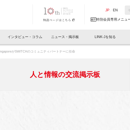
NK-J／LINK-J
JP
／
EN
特別会員専用メニュ
インタビュー・コラム
ニュース・掲示板
LINK-Jを知る
 SingaporeがSWITCHのコミュニティパートナーに任命
イベントレポート一覧
人と情報の交流掲示板一覧
What's "UNIKORN"？
Why in Nihonbashi
特別会員について
オフィス・ラボ
What
What’
入会
施設
会員開催
スリリース
ベンチャーインタビュー
LINK-J主催・共催
会員プレスリリース
会報誌 
サポーター紹介
事業
人と情報の交流掲示板
閉じる
・参加
関連
サポーターコラム
LINK-J協賛・協力
募集
日本
パンフレット
GT
ページ
ント告知