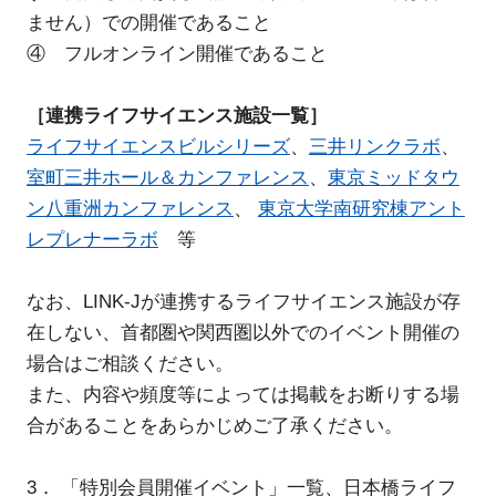
FAQ
ません）での開催であること
④ フルオンライン開催であること
イベントお知らせメール登録
［連携ライフサイエンス施設一覧］
ライフサイエンスビルシリーズ
、
三井リンクラボ
、
室町三井ホール＆カンファレンス
、
東京ミッドタウ
ン八重洲カンファレンス
、
東京大学南研究棟アント
レプレナーラボ
等
なお、LINK-Jが連携するライフサイエンス施設が存
在しない、首都圏や関西圏以外でのイベント開催の
場合はご相談ください。
また、内容や頻度等によっては掲載をお断りする場
合があることをあらかじめご了承ください。
3． 「特別会員開催イベント」一覧、日本橋ライフ