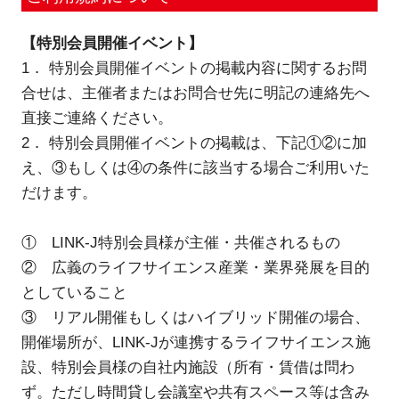
新規登録
【特別会員開催イベント】
1． 特別会員開催イベントの掲載内容に関するお問
イベント
合せは、主催者またはお問合せ先に明記の連絡先へ
直接ご連絡ください。
プログラム
2． 特別会員開催イベントの掲載は、下記①②に加
え、③もしくは④の条件に該当する場合ご利用いた
インタビュー・コラム
だけます。
ニュース・掲示板
① LINK-J特別会員様が主催・共催されるもの
② 広義のライフサイエンス産業・業界発展を目的
LINK-Jを知る
としていること
特別会員
③ リアル開催もしくはハイブリッド開催の場合、
開催場所が、LINK-Jが連携するライフサイエンス施
施設・アクセス
設、特別会員様の自社内施設（所有・賃借は問わ
ず。ただし時間貸し会議室や共有スペース等は含み