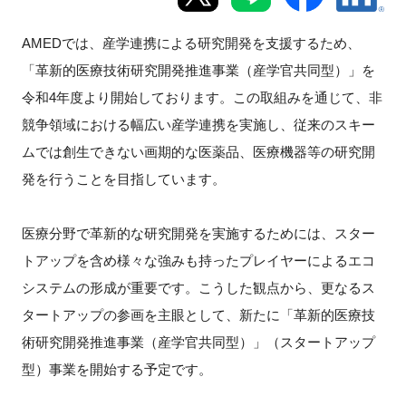
新規登録
AMEDでは、産学連携による研究開発を支援するため、
「革新的医療技術研究開発推進事業（産学官共同型）」を
イベント
令和4年度より開始しております。この取組みを通じて、非
競争領域における幅広い産学連携を実施し、従来のスキー
プログラム
ムでは創生できない画期的な医薬品、医療機器等の研究開
インタビュー・コラム
発を行うことを目指しています。
ニュース・掲示板
医療分野で革新的な研究開発を実施するためには、スター
トアップを含め様々な強みも持ったプレイヤーによるエコ
LINK-Jを知る
システムの形成が重要です。こうした観点から、更なるス
タートアップの参画を主眼として、新たに「革新的医療技
特別会員
術研究開発推進事業（産学官共同型）」（スタートアップ
型）事業を開始する予定です。
施設・アクセス