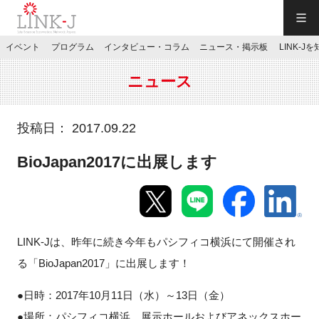
一般社団法人LINK-J／LINK-J
イベント
プログラム
インタビュー・コラム
ニュース・掲示板
LINK-J
JP
／
EN
ニュース
投稿日： 2017.09.22
BioJapan2017に出展します
特別会員専用メニュー
施設ご予約
LINK-Jは、昨年に続き今年もパシフィコ横浜にて開催され
お問い合わせ
る「BioJapan2017」に出展します！
●日時：2017年10月11日（水）～13日（金）
マイページ
●場所：パシフィコ横浜 展示ホールおよびアネックスホー