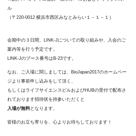
ル
新規登録
（〒220-0012 横浜市西区みなとみらい１－１－１）
イベント
会期中の３日間、LINK-Jについての取り組みや、入会のご
プログラム
案内等を行う予定です。
LINK-Jのブース番号はB-23です。
インタビュー・コラム
なお、ご入場に関しましては、BioJapan2017のホームペー
ニュース・掲示板
ジより事前申し込みをして頂く、
もしくはライフサイエンスビルおよびHUBの受付で配布さ
LINK-Jを知る
れております招待状を持参いただくと
特別会員
入場が無料
となります。
皆様のお立ち寄りを、心よりお待ちしております！
施設・アクセス