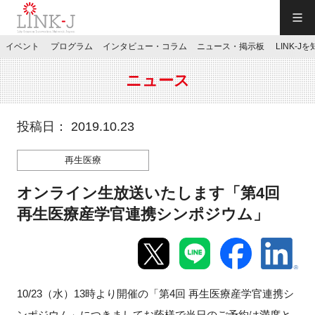
一般社団法人LINK-J／LINK-J
イベント
プログラム
インタビュー・コラム
ニュース・掲示板
LINK-J
JP
／
EN
ニュース
投稿日： 2019.10.23
再生医療
特別会員専用メニュー
オンライン生放送いたします「第4回
施設ご予約
再生医療産学官連携シンポジウム」
お問い合わせ
10/23（水）13時より開催の「第4回 再生医療産学官連携シ
マイページ
ンポジウム」につきましてお蔭様で当日のご予約は満席と