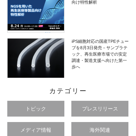
向け特性解析
iPS細胞対応の国産TPEチュー
ブを8月3日発売－サンプラテ
ック、再生医療市場での安定
調達・製造支援へ向けた第一
歩へ
カテゴリー
トピック
プレスリリース
メディア情報
海外関連