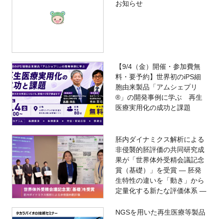
お知らせ
閉じる
【9/4（金）開催・参加費無
料・要予約】世界初のiPS細
胞由来製品「アムシェプリ
®」の開発事例に学ぶ 再生
医療実用化の成功と課題
胚内ダイナミクス解析による
非侵襲的胚評価の共同研究成
果が「世界体外受精会議記念
賞（基礎）」を受賞 ― 胚発
生特性の違いを「動き」から
定量化する新たな評価体系 ―
NGSを用いた再生医療等製品