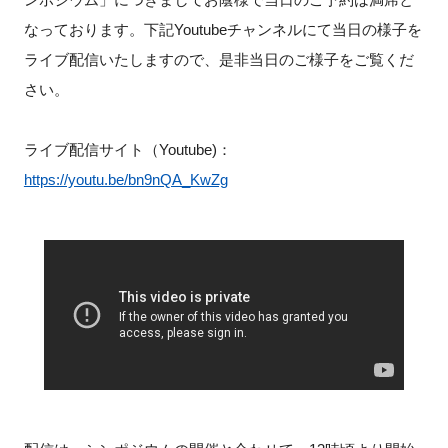
なっております。下記Youtubeチャンネルにて当日の様子を
新規登録
ライブ配信いたしますので、是非当日のご様子をご覧くだ
さい。
イベント
プログラム
ライブ配信サイト（Youtube)：
https://youtu.be/bn9nQA_KwZg
インタビュー・コラム
ニュース・掲示板
LINK-Jを知る
特別会員
施設・アクセス