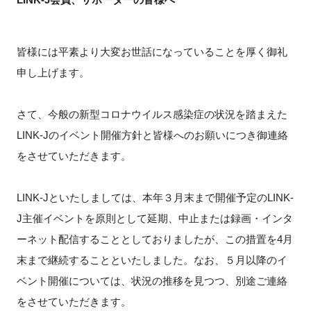
新規登録
皆様には平素より大変お世話になっていることを厚く御礼
イベント
申し上げます。
プログラム
さて、今般の新型コロナウイルス感染症の状況を踏まえた
LINK-Jのイベント開催方針と皆様へのお願いにつき御連絡
インタビュー・コラム
をさせていただきます。
ニュース・掲示板
LINK-Jといたしましては、本年３月末まで開催予定のLINK-
LINK-Jを知る
J主催イベントを原則として延期、中止または録画・インタ
ーネット配信することとしておりましたが、この措置を4月
特別会員
末まで継続することといたしました。なお、５月以降のイ
ベント開催については、状況の推移を見つつ、別途ご連絡
施設・アクセス
をさせていただきます。