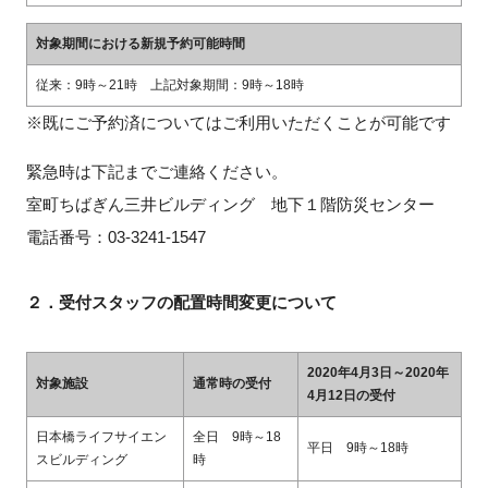
FAQ
対象期間における新規予約可能時間
イベントお知らせメール登録
従来：9時～21時
上記対象期間：9時～18時
※既にご予約済についてはご利用いただくことが可能です
緊急時は下記までご連絡ください。
室町ちばぎん三井ビルディング 地下１階防災センター
電話番号：03-3241-1547
２．受付スタッフの配置時間変更について
2020年4月3日～2020年
対象施設
通常時の受付
4月12日の受付
日本橋ライフサイエン
全日 9時～18
平日 9時～18時
スビルディング
時