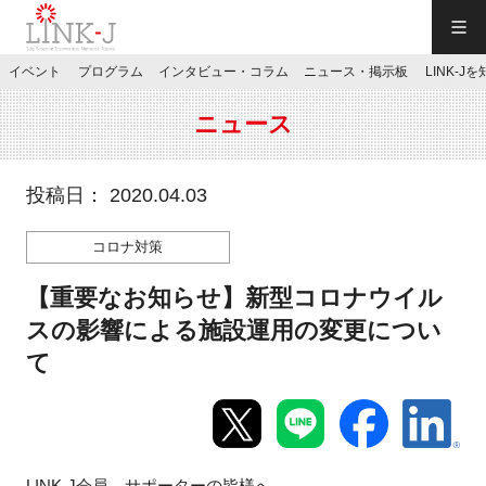
一般社団法人LINK-J／LINK-J
イベント
プログラム
インタビュー・コラム
ニュース・掲示板
LINK-J
JP
／
EN
ニュース
投稿日： 2020.04.03
コロナ対策
特別会員専用メニュー
【重要なお知らせ】新型コロナウイル
施設ご予約
スの影響による施設運用の変更につい
て
お問い合わせ
マイページ
LINK-J会員、サポーターの皆様へ