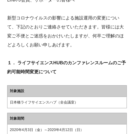
新規登録
新型コロナウイルスの影響による施設運用の変更につい
て、下記のとおりご連絡させていただきます。皆様には大
イベント
変ご不便とご迷惑をおかけいたしますが、何卒ご理解のほ
プログラム
どよろしくお願い申しあげます。
インタビュー・コラム
１． ライフサイエンスHUBのカンファレンスルームのご予
約可能時間変更について
ニュース・掲示板
LINK-Jを知る
対象施設
日本橋ライフサイエンスハブ（全会議室）
特別会員
対象期間
施設・アクセス
2020年4月3日（金）～2020年4月12日（日）