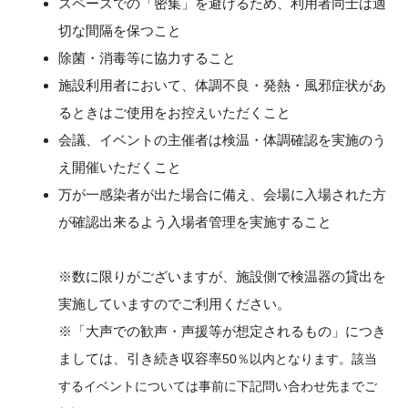
スペースでの「密集」を避けるため、利用者同士は適
切な間隔を保つこと
除菌・消毒等に協力すること
閉じる
施設利用者において、体調不良・発熱・風邪症状があ
るときはご使用をお控えいただくこと
会議、イベントの主催者は検温・体調確認を実施のう
え開催いただくこと
万が一感染者が出た場合に備え、会場に入場された方
が確認出来るよう入場者管理を実施すること
※数に限りがございますが、施設側で検温器の貸出を
実施していますのでご利用ください。
※「大声での歓声・声援等が想定されるもの」につき
ましては、引き続き収容率
50
％以内となります。該当
するイベントについては事前に下記問い合わせ先までご