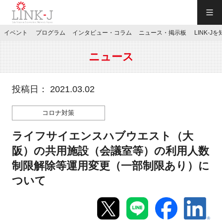
一般社団法人LINK-J／LINK-J
イベント
プログラム
インタビュー・コラム
ニュース・掲示板
LINK-J
JP
／
EN
ニュース
投稿日： 2021.03.02
コロナ対策
特別会員専用メニュー
ライフサイエンスハブウエスト（大
施設ご予約
阪）の共用施設（会議室等）の利用人数
制限解除等運用変更（一部制限あり）に
お問い合わせ
ついて
マイページ