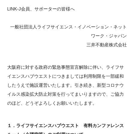
LINK-J会員、サポーターの皆様へ
新規登録
一般社団法人ライフサイエンス・イノベーション・ネット
イベント
ワーク・ジャパン
プログラム
三井不動産株式会社
インタビュー・コラム
大阪府に対する政府の緊急事態宣言解除に伴い、ライフサ
ニュース・掲示板
イエンスハブウエストにつきましては利用制限を一部緩和
したうえで施設運営いたします。引き続き、新型コロナウ
LINK-Jを知る
イルス感染拡大防止対策を行ってまいりますので、ご協力
のほど、どうぞよろしくお願いいたします。
特別会員
施設・アクセス
１．ライフサイエンスハブウエスト 有料カンファレンス