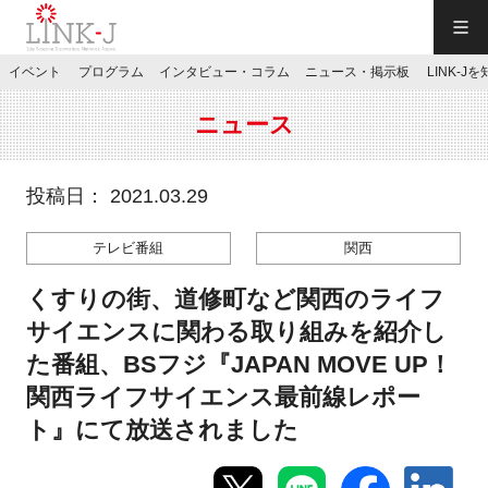
一般社団法人LINK-J／LINK-J
イベント
プログラム
インタビュー・コラム
ニュース・掲示板
LINK-J
JP
／
EN
ニュース
投稿日： 2021.03.29
テレビ番組
関西
特別会員専用メニュー
くすりの街、道修町など関西のライフ
施設ご予約
サイエンスに関わる取り組みを紹介し
た番組、BSフジ『JAPAN MOVE UP！
お問い合わせ
関西ライフサイエンス最前線レポー
ト』にて放送されました
マイページ