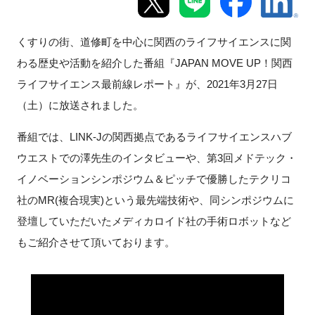
新規登録
くすりの街、道修町を中心に関西のライフサイエンスに関
わる歴史や活動を紹介した番組『JAPAN MOVE UP！関西
イベント
ライフサイエンス最前線レポート』が、2021年3月27日
プログラム
（土）に放送されました。
番組では、LINK-Jの関西拠点であるライフサイエンスハブ
インタビュー・コラム
ウエストでの澤先生のインタビューや、第3回メドテック・
ニュース・掲示板
イノベーションシンポジウム＆ピッチで優勝したテクリコ
社のMR(複合現実)という最先端技術や、同シンポジウムに
LINK-Jを知る
登壇していただいたメディカロイド社の手術ロボットなど
もご紹介させて頂いております。
特別会員
施設・アクセス