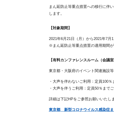
まん延防止等重点措置への移行に伴い
します。
【対象期間】
2021
年
6
月
21
日（月）から
2021
年
7
月
1
※まん延防止等重点措置の適用期間が
【有料カンファレンスルーム（会議室
東京都・大阪府のイベント関連施設等
・大声を伴わないご利用：定員
100
％
・大声を伴うご利用：定員
50
％までご
詳細は下記
HP
をご参照お願いいたし
東京都 新型コロナウイルス感染症ま