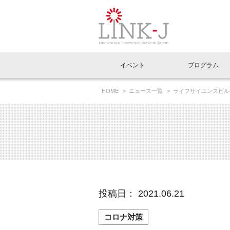
一般社団法人LI
イベント
プログラム
FAQ
イベントお知らせメール登録
HOME
ニュース一覧
ライフサイエンスビル
イベント一覧
インタビュー・コラム一覧
ニュース一覧
Out of Box相談室
理事長挨拶
特別会員一覧
ラウンジ・会議室
LINK-J主催・共催
スペシャルインタビュー
トピック
特別
プレ
国内外連携
専用メニューはこちら
アクセス
LINK-J協賛・協力
連載コラム
メディア情報
出展
海外
組織概要
過去イベント
事務局だより
アクセラレーション
マイ
イベ
投稿日： 2021.06.21
協賛・協力
施設
コロナ対策