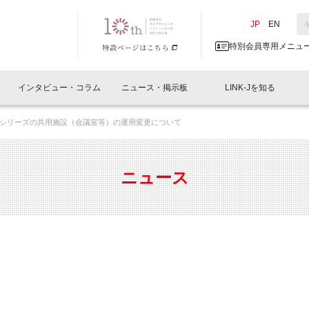
NK-J／LINK-J
JP
／
EN
特別会員専用メニュ
インタビュー・コラム
ニュース・掲示板
LINK-Jを知る
シリーズの共用施設（会議室等）の運用変更について
イベントレポート一覧
人と情報の交流掲示板一覧
What's "UNIKORN"？
Why in Nihonbashi
特別会員について
オフィス・ラボ
What
What’
入会
施設
会員開催
スリリース
ベンチャーインタビュー
LINK-J主催・共催
会員プレスリリース
会報誌 
サポーター紹介
事業
ニュース
閉じる
・参加
関連
サポーターコラム
LINK-J協賛・協力
募集
日本
パンフレット
GT
ページ
ント告知