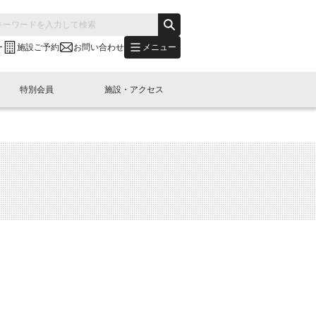
メニュー
ー
施設ご予約
お問い合わせ
特別会員
施設・アクセス
's "LINK-BioBAY TOKYO"？
s LINK-J WEST
申し込み
ご予約
(News Letter)
特別会員開催
ニュース・事業紹介
内容
橋コラム
出展・参加
イベント
B日本橋エリアについて