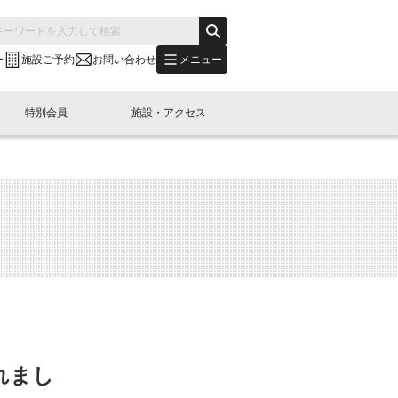
メニュー
ー
施設ご予約
お問い合わせ
特別会員
施設・アクセス
's "LINK-BioBAY TOKYO"？
s LINK-J WEST
申し込み
ご予約
(News Letter)
特別会員開催
ニュース・事業紹介
内容
橋コラム
出展・参加
イベント
B日本橋エリアについて
れまし