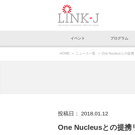
一般社団法人LI
イベント
プログラム
FAQ
イベントお知らせメール登録
HOME
ニュース一覧
One Nucleus
イベント一覧
インタビュー・コラム一覧
ニュース一覧
Out of Box相談室
理事長挨拶
特別会員一覧
ラウンジ・会議室
LINK-J主催・共催
スペシャルインタビュー
トピック
特別
プレ
国内外連携
専用メニューはこちら
アクセス
LINK-J協賛・協力
連載コラム
メディア情報
出展
海外
組織概要
過去イベント
事務局だより
アクセラレーション
マイ
イベ
投稿日： 2018.01.12
協賛・協力
施設
One Nucleusと