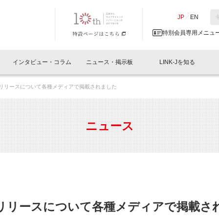
NK-J／LINK-J
JP
／
EN
特別会員専用メニュ
インタビュー・コラム
ニュース・掲示板
LINK-Jを知る
との提携リリースについて各種メディアで掲載されました
イベントレポート一覧
人と情報の交流掲示板一覧
What's "UNIKORN"？
Why in Nihonbashi
特別会員について
オフィス・ラボ
What
What’
入会
施設
会員開催
スリリース
ベンチャーインタビュー
LINK-J主催・共催
会員プレスリリース
会報誌 
サポーター紹介
事業
ニュース
閉じる
・参加
関連
サポーターコラム
LINK-J協賛・協力
募集
日本
パンフレット
GT
ページ
ント告知
の提携リリースについて各種メディアで掲載さ