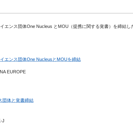
サイエンス団体One Nucleus とMOU（提携に関する覚書）を
エンス団体One NucleusとMOUを締結
NA EUROPE
ンス団体と覚書締結
-J