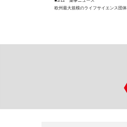
■1/12 薬事ニュース
欧州最⼤規模のライフサイエンス団体One