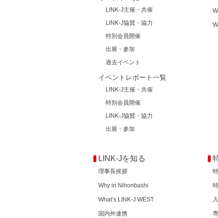
LINK-J主催・共催
W
LINK-J協賛・協力
W
特別会員開催
出展・参加
過去イベント
イベントレポート一覧
LINK-J主催・共催
特別会員開催
LINK-J協賛・協力
出展・参加
LINK-Jを知る
理事長挨拶
Why in Nihonbashi
What’s LINK-J WEST
国内外連携