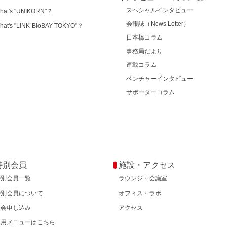
スペシャルインタビュー
hat's "UNIKORN"？
会報誌（News Letter）
hat's "LINK-BioBAY TOKYO"？
日本橋コラム
事務局だより
連載コラム
ベンチャーインタビュー
サポーターコラム
特別会員
施設・アクセス
特別会員一覧
ラウンジ・会議室
特別会員について
オフィス・ラボ
入会申し込み
アクセス
専用メニューはこちら