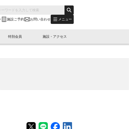
メニュー
ー
施設ご予約
お問い合わせ
特別会員
施設・アクセス
's "LINK-BioBAY TOKYO"？
s LINK-J WEST
申し込み
ご予約
(News Letter)
特別会員開催
ニュース・事業紹介
内容
橋コラム
出展・参加
イベント
B日本橋エリアについて