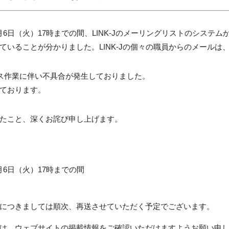
月
6
日（火）
17
時までの間、
LINK-J
のメーリングリストのシステム
ていることが分かりました。
LINK-J
の個々の職員からのメールは
ス作業に伴い不具合が発生しておりました。
ております。
たこと、深くお詫び申し上げます。
月
6
日（火）
17
時までの間
につきましては順次、再送させていただく予定でございます。
は、ウェブサイトの掲載情報をご確認いただけますようお願い申