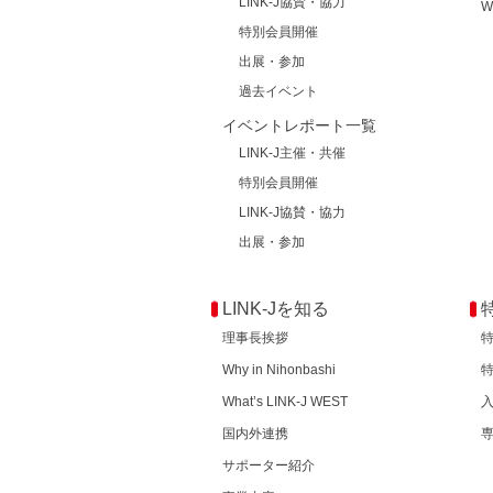
LINK-J協賛・協力
W
特別会員開催
出展・参加
過去イベント
イベントレポート一覧
LINK-J主催・共催
特別会員開催
LINK-J協賛・協力
出展・参加
LINK-Jを知る
理事長挨拶
Why in Nihonbashi
What’s LINK-J WEST
国内外連携
サポーター紹介