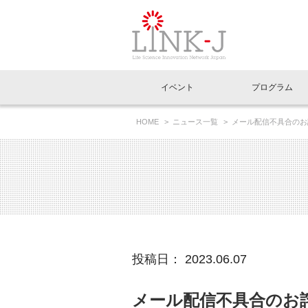
一般社団法人LI
イベント
プログラム
FAQ
イベントお知らせメール登録
HOME
ニュース一覧
メール配信不具合のお
イベント一覧
インタビュー・コラム一覧
ニュース一覧
Out of Box相談室
理事長挨拶
特別会員一覧
ラウンジ・会議室
LINK-J主催・共催
スペシャルインタビュー
トピック
特別
プレ
国内外連携
専用メニューはこちら
アクセス
LINK-J協賛・協力
連載コラム
メディア情報
出展
海外
組織概要
過去イベント
事務局だより
アクセラレーション
マイ
イベ
投稿日： 2023.06.07
協賛・協力
施設
メール配信不具合のお