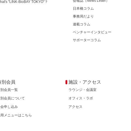
会報誌（News Letter）
hat's "LINK-BioBAY TOKYO"？
日本橋コラム
事務局だより
連載コラム
ベンチャーインタビュー
サポーターコラム
特別会員
施設・アクセス
特別会員一覧
ラウンジ・会議室
特別会員について
オフィス・ラボ
入会申し込み
アクセス
専用メニューはこちら