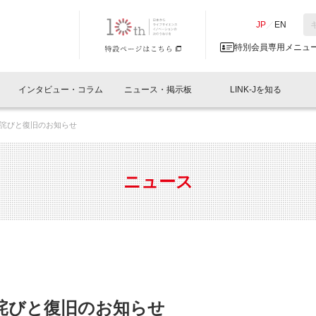
NK-J／LINK-J
JP
／
EN
特別会員専用メニュ
インタビュー・コラム
ニュース・掲示板
LINK-Jを知る
詫びと復旧のお知らせ
イベントレポート一覧
人と情報の交流掲示板一覧
What's "UNIKORN"？
Why in Nihonbashi
特別会員について
オフィス・ラボ
What
What’
入会
施設
会員開催
スリリース
ベンチャーインタビュー
LINK-J主催・共催
会員プレスリリース
会報誌 
サポーター紹介
事業
ニュース
閉じる
・参加
関連
サポーターコラム
LINK-J協賛・協力
募集
日本
パンフレット
GT
ページ
ント告知
詫びと復旧のお知らせ