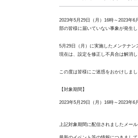
2023
年
5
月
29
日（月）
16
時～
2023
年
6
部の皆様に届いていない事象が発生し
5
月
29
日（月）に実施したメンテナン
現在は、設定を修正し不具合は解消し
この度は皆様にご迷惑をおかけしまし
【対象期間】
2023
年
5
月
29
日（月）
16
時～
2023
年
6
上記対象期間に配信されましたメール
最新のイベント等の情報につきまして