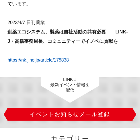
ています。
新規登録
2023/4/7 日刊薬業
イベント
創薬エコシステム、製薬は自社活動の共有必要 LINK-
J・高橋事務局長、コミュニティーでイノベに貢献を
プログラム
https://nk.jiho.jp/article/179838
インタビュー・コラム
ニュース・掲示板
LINK-J
最新イベント情報を
配信
LINK-Jを知る
特別会員
イベントお知らせメール登録
施設・アクセス
カテゴリー