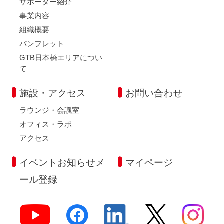
サポーター紹介
弊団体は、お知らせメールの提供に関連して、お知らせメール
事業内容
の配信システムの障害などによるお知らせメールの遅配、不到
達、お知らせメールを通じて配信された情報内容、その他いかな
組織概要
る原因に基づき生じた損害についても、これを賠償する義務を一
パンフレット
切負いません。
GTB日本橋エリアについ
て
第１０条 著作権
お知らせメールのコンテンツに成立する著作権は、弊団体または
施設・アクセス
お問い合わせ
弊団体が許諾を受けた第三者に帰属しており、その内容を著作権
ラウンジ・会議室
法で定める個人の私的使用の範囲を超えて使用、複製、アップロ
ード、その他に利用することはできません。
オフィス・ラボ
アクセス
第１１条 合意管轄裁判所・準拠法
イベントお知らせメ
マイページ
登録いただいた方と弊団体との間で争いが生じた場合、東京地方
裁判所をもって管轄裁判所とし、その際の準拠法は日本法といた
ール登録
します。