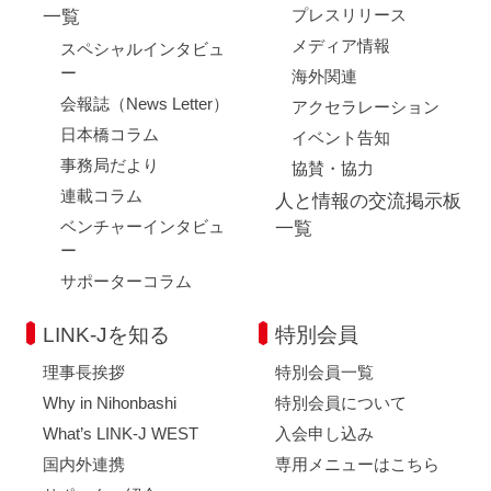
プレスリリース
一覧
メディア情報
スペシャルインタビュ
第８条 お知らせメールの中断および停止
ー
弊団体は、以下の何らかの事由に該当する場合、事前に通知す
海外関連
ることなくお知らせメールの一部もしくは全部を一部中断、また
会報誌（News Letter）
アクセラレーション
は停止することがあります。
日本橋コラム
イベント告知
お知らせメールの提供のための措置、システムの保守点検、更
事務局だより
新を行う場合
協賛・協力
火災、停電、天災などにより、お知らせメールの提供が困難な
連載コラム
人と情報の交流掲示板
場合
ベンチャーインタビュ
一覧
その他、運用あるいは技術上弊団体がお知らせメールの一時中
ー
断もしくは停止が必要な場合、または不測の事態により弊団体が
お知らせメールの提供が困難と判断した場合
サポーターコラム
弊団体は、お知らせメールの提供の一時中断、停止等の発生に
より、登録いただいた方または第三者が被った不利益や損害につ
LINK-Jを知る
特別会員
いて、理由を問わず一切の責任を負わないものとします。
理事長挨拶
特別会員一覧
Why in Nihonbashi
特別会員について
第９条 免責事項
What’s LINK-J WEST
入会申し込み
弊団体は、お知らせメールの内容、登録いただいた方がお知ら
せメールを通じて得る情報等について、その完全性、正確性、確
国内外連携
専用メニューはこちら
実性、有用性などのいかなる保証も行いません。