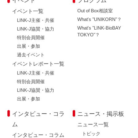
イベント
プログラム
針」及び「個人情報の取り扱いについて」に従います。
個人情報の開示、訂正、追加または削除、利用の停止等につい
Out of Box相談室
イベント一覧
て、ご本人または代理権を有する代理人が請求することができま
What's "UNIKORN"？
LINK-J主催・共催
す。詳しい手続き等は「個人情報の取り扱いについて」をご覧く
What's "LINK-BioBAY
閉じる
ださい。
LINK-J協賛・協力
TOKYO"？
「個人情報の取り扱いについて」
特別会員開催
出展・参加
過去イベント
第６条 お知らせメールの配信停止・登録変更、メールアドレス
の変更
イベントレポート一覧
お知らせメールの配信停止は送信メールのヘッダーのリンクか
LINK-J主催・共催
ら行うことができます。
特別会員開催
メールアドレスを変更される場合には、LINK-Jまでご連絡くだ
さい。
LINK-J協賛・協力
なお、受信停止のご登録後、メールアドレスの変更後共に、実
出展・参加
際に停止あるいは変更されるまでの間に多少の日数を必要とする
場合がありますので、あらかじめご了承ください。
インタビュー・コラ
ニュース・掲示板
ム
ニュース一覧
第７条 お知らせメールに関するお問合せ先について
LINK-Jのお問い合わせフォームよりご連絡ください。
トピック
インタビュー・コラム