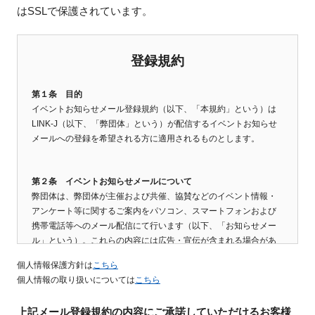
はSSLで保護されています。
新規登録
登録規約
イベント
第１条 目的
プログラム
イベントお知らせメール登録規約（以下、「本規約」という）は
LINK-J（以下、「弊団体」という）が配信するイベントお知らせ
インタビュー・コラム
メールへの登録を希望される方に適用されるものとします。
ニュース・掲示板
第２条 イベントお知らせメールについて
弊団体は、弊団体が主催および共催、協賛などのイベント情報・
アンケート等に関するご案内をパソコン、スマートフォンおよび
LINK-Jを知る
携帯電話等へのメール配信にて行います（以下、「お知らせメー
ル」という）。これらの内容には広告・宣伝が含まれる場合があ
特別会員
ります。なお、弊団体は、メールを無償で提供いたします。
個人情報保護方針は
こちら
個人情報の取り扱いについては
こちら
施設・アクセス
第３条 個人情報の登録について
上記メール登録規約の内容にご承諾していただけるお客様
登録の際に次の個人情報の登録が必要となります。