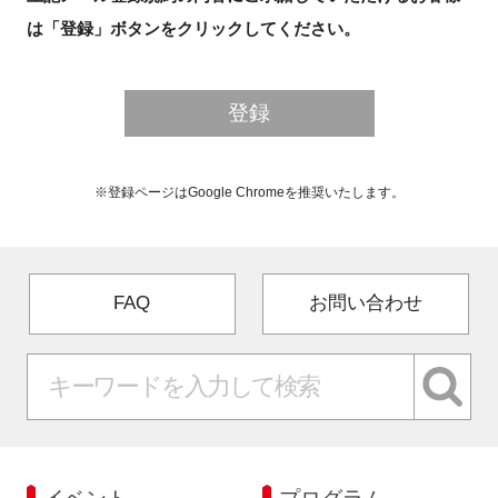
FAQ
メールアドレス
は「登録」ボタンをクリックしてください。
氏名
会社・団体名（任意）
イベントお知らせメール登録
部署名（任意）
登録
ご職業（任意）
電話番号（任意）
※登録ページはGoogle Chromeを推奨いたします。
第４条 個人情報の利用目的について
登録いただいた個人情報は次の目的で利用させていただきます。
同意いただいた場合に限り第２条に記載のお知らせメールの送
信のため
第２条に記載したお知らせメールによるご案内を登録いただい
FAQ
お問い合わせ
た方のニーズに即した内容とするための顧客動向分析のため
弊団体が主催および共催・協賛するイベント・サービス等の運
営のため
その他、事前の同意を得た場合
第５条個人情報の取り扱いについて
弊団体の個人情報の取り扱いは、別途定める「個人情報保護方