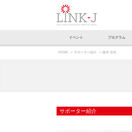
一般社団法人LI
イベント
プログラム
FAQ
イベントお知らせメール登録
HOME
サポーター紹介
鍵本 忠尚
イベント一覧
インタビュー・コラム一覧
ニュース一覧
Out of Box相談室
理事長挨拶
特別会員一覧
ラウンジ・会議室
LINK-J主催・共催
スペシャルインタビュー
トピック
特別
プレ
国内外連携
専用メニューはこちら
アクセス
LINK-J協賛・協力
連載コラム
メディア情報
出展
海外
組織概要
過去イベント
事務局だより
アクセラレーション
マイ
イベ
サポーター紹介
協賛・協力
施設