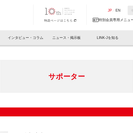
NK-J／LINK-J
JP
／
EN
特別会員専用メニュ
インタビュー・コラム
ニュース・掲示板
LINK-Jを知る
イベントレポート一覧
人と情報の交流掲示板一覧
What's "UNIKORN"？
Why in Nihonbashi
特別会員について
オフィス・ラボ
What
What’
入会
施設
会員開催
スリリース
ベンチャーインタビュー
LINK-J主催・共催
会員プレスリリース
会報誌 
サポーター紹介
事業
サポーター
閉じる
・参加
関連
サポーターコラム
LINK-J協賛・協力
募集
日本
パンフレット
GT
ページ
ント告知