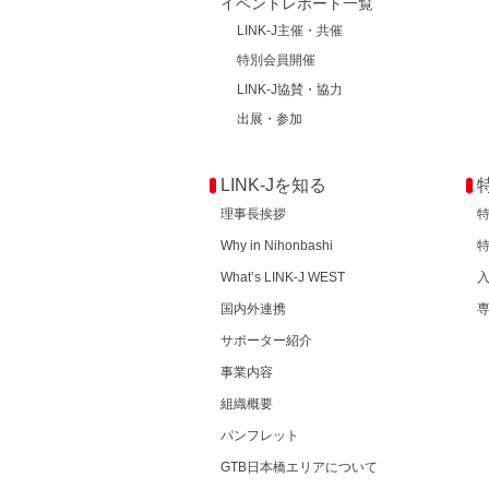
イベントレポート一覧
LINK-J主催・共催
特別会員開催
LINK-J協賛・協力
出展・参加
LINK-Jを知る
理事長挨拶
Why in Nihonbashi
What’s LINK-J WEST
国内外連携
サポーター紹介
事業内容
組織概要
パンフレット
GTB日本橋エリアについて