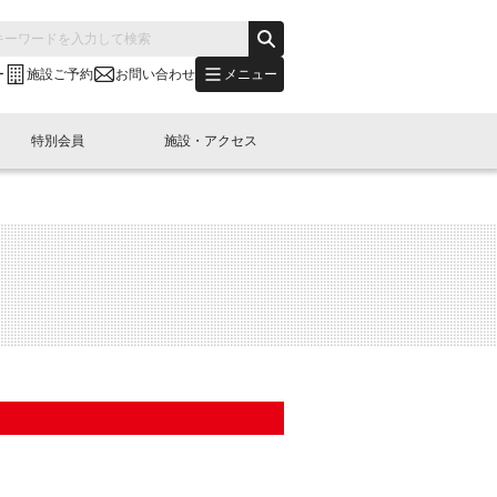
メニュー
ー
施設ご予約
お問い合わせ
特別会員
施設・アクセス
's "LINK-BioBAY TOKYO"？
s LINK-J WEST
申し込み
ご予約
(News Letter)
特別会員開催
ニュース・事業紹介
内容
橋コラム
出展・参加
イベント
B日本橋エリアについて