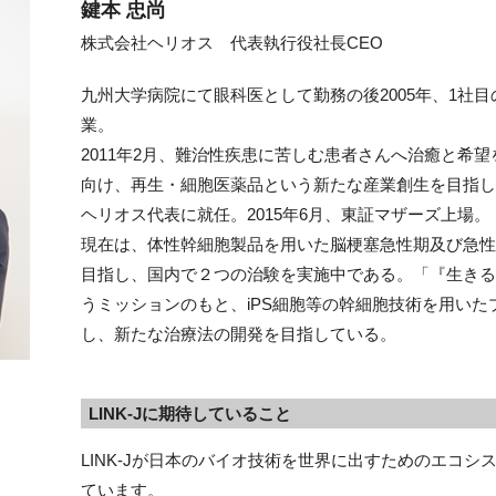
鍵本 忠尚
株式会社ヘリオス 代表執行役社長CEO
九州大学病院にて眼科医として勤務の後2005年、1社
業。
2011年2月、難治性疾患に苦しむ患者さんへ治癒と希
向け、再生・細胞医薬品という新たな産業創生を目指しヘ
ヘリオス代表に就任。2015年6月、東証マザーズ上場。
現在は、体性幹細胞製品を用いた脳梗塞急性期及び急性
目指し、国内で２つの治験を実施中である。「『生きる
うミッションのもと、iPS細胞等の幹細胞技術を用い
し、新たな治療法の開発を目指している。
LINK-Jに期待していること
LINK-Jが日本のバイオ技術を世界に出すためのエコ
ています。