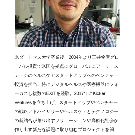
新規登録
イベント
プログラム
米ダートマス大学卒業後、2004年より三井物産グロ
インタビュー・コラム
ーバル投資で米国を拠点にグローバルにアーリース
ニュース・掲示板
テージのヘルスケアスタートアップへのベンチャー
投資を担当。特にデジタルヘルスや医療機器にフォ
LINK-Jを知る
ーカスし複数のEXITを経験。2017年にKicker
Venturesを立ち上げ、スタートアップやベンチャー
特別会員
の戦略アドバイザリーやヘルスケアとテクノロジー
の新結合が創り出すソリューションや高齢化社会が
施設・アクセス
作り出す新たな課題に取り組むプロジェクトを開