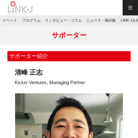
一般社団法人LINK-J／LINK-J
イベント
プログラム
インタビュー・コラム
ニュース・掲示板
LINK-J
JP
／
EN
サポーター
サポーター紹介
清峰 正志
特別会員専用メニュー
Kicker Ventures, Managing Partner
施設ご予約
お問い合わせ
マイページ