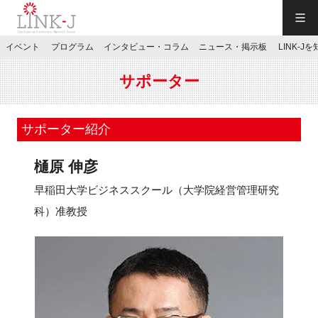
一般社団法人LINK-J／LINK-J
イベント
プログラム
インタビュー・コラム
ニュース・掲示板
LINK-J
JP
／
EN
サポーター
サポーター紹介
樋原 伸彦
特別会員専用メニュー
早稲田大学ビジネススクール（大学院経営管理研究
科）准教授
施設ご予約
お問い合わせ
マイページ