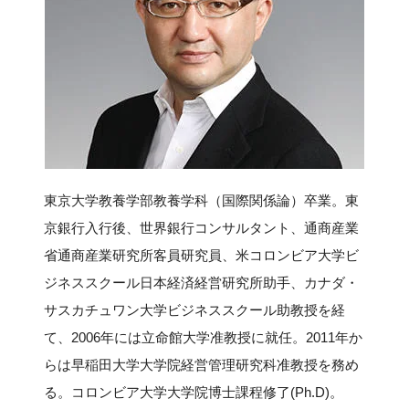
新規登録
イベント
プログラム
インタビュー・コラム
東京大学教養学部教養学科（国際関係論）卒業。東
ニュース・掲示板
京銀行入行後、世界銀行コンサルタント、通商産業
省通商産業研究所客員研究員、米コロンビア大学ビ
LINK-Jを知る
ジネススクール日本経済経営研究所助手、カナダ・
サスカチュワン大学ビジネススクール助教授を経
特別会員
て、2006年には立命館大学准教授に就任。2011年か
らは早稲田大学大学院経営管理研究科准教授を務め
施設・アクセス
る。コロンビア大学大学院博士課程修了(Ph.D)。