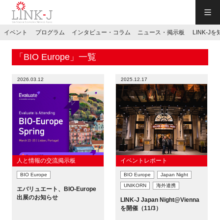
一般社団法人LINK-J／LINK-J
イベント
プログラム
インタビュー・コラム
ニュース・掲示板
LINK-J
JP
／
EN
「BIO Europe」一覧
2026.03.12
2025.12.17
特別会員専用メニュー
施設ご予約
人と情報の交流掲示板
イベントレポート
BIO Europe
BIO Europe
Japan Night
お問い合わせ
UNIKORN
海外連携
エバリュエート、BIO-Europe
出展のお知らせ
LINK-J Japan Night@Vienna
マイページ
を開催（11/3）