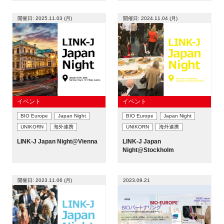
新規登録
開催日: 2025.11.03 (月)
開催日: 2024.11.04 (月)
イベント
プログラム
インタビュー・コラム
イベント
イベント
BIO Europe
Japan Night
BIO Europe
Japan Night
ニュース・掲示板
UNIKORN
海外連携
UNIKORN
海外連携
LINK-J Japan Night@Vienna
LINK-J Japan
Night@Stockholm
LINK-Jを知る
特別会員
開催日: 2023.11.06 (月)
2023.09.21
施設・アクセス