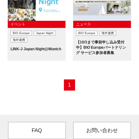
FAQ
イベントお知らせメール登録
イベント
ニュース
BIO Europe
Japan Night
BIO Europe
海外連携
海外連携
【10/3まで事前申し込み受付
中】BIO Europeパートナリン
LINK-J Japan Night@Munich
グ サービス参加者募集
1
FAQ
お問い合わせ