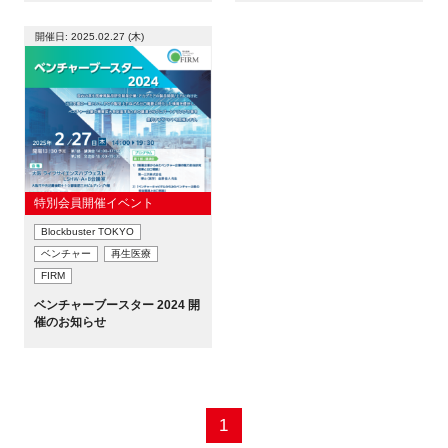
新規登録
開催日: 2025.02.27 (木)
イベント
プログラム
インタビュー・コラム
特別会員開催イベント
Blockbuster TOKYO
ニュース・掲示板
ベンチャー
再生医療
FIRM
LINK-Jを知る
ベンチャーブースター 2024 開
催のお知らせ
特別会員
施設・アクセス
1