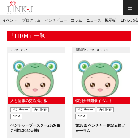
一般社団法人LINK-J／LINK-J
イベント
プログラム
インタビュー・コラム
ニュース・掲示板
LINK-J
JP
／
EN
「FIRM」一覧
2025.10.27
開催日: 2025.10.30 (木)
特別会員専用メニュー
施設ご予約
人と情報の交流掲示板
特別会員開催イベント
ベンチャー
再生医療
ベンチャー
再生医療
お問い合わせ
FIRM
FIRM
ベンチャーブースター2026 in
第18回 ベンチャー創設支援フ
マイページ
九州(1/30@天神)
ォーラム