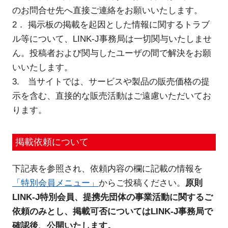
のお問合せ先へ直接ご連絡をお願いいたします。
新規登録
2． 掲示板の掲載を起因とした情報に関するトラブ
ル等について、LINK-J事務局は一切関与いたしませ
イベント
ん。投稿者および関与したユーザの間で解決をお願
いいたします。
プログラム
3. 当サイトでは、サービスや製品の販売価格の提
示を含む、直接的な販売活動はご遠慮いただいてお
インタビュー・コラム
ります。
ニュース・掲示板
掲載依頼について
LINK-Jを知る
下記表を参照され、依頼内容の欄に記載の情報を
特別会員
「特別会員メニュー」
からご投稿ください。
原則
LINK-J特別会員、提携先団体の事業活動に関するご
施設・アクセス
依頼のみとし、掲載可否についてはLINK-J事務局で
確認後、公開いたします。