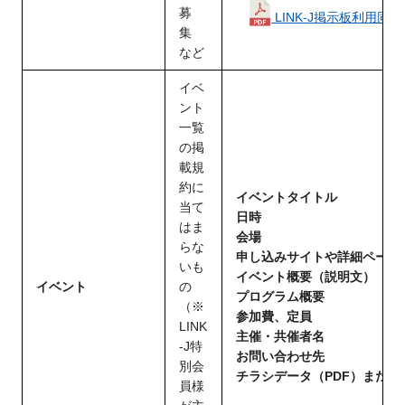
募
LINK-J掲示板利用同
集
など
イベ
ント
一覧
の掲
載規
約に
イベントタイトル
当て
日時
はま
会場
らな
申し込みサイトや詳細ページの
いも
イベント概要（説明文）
イベント
の
プログラム概要
（※
参加費、定員
LINK
主催・共催者名
-J特
お問い合わせ先
別会
チラシデータ（PDF）また
員様