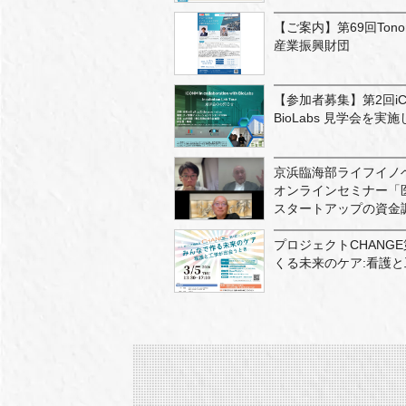
【ご案内】第69回Tono
産業振興財団
【参加者募集】第2回iCONM i
BioLabs 見学会を実
京浜臨海部ライフイノ
オンラインセミナー「
スタートアップの資金調
プロジェクトCHANG
くる未来のケア:看護