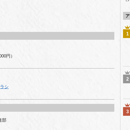
ア
1
000円）
2
チラシ
3
進部