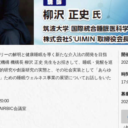
リーの解明と健康睡眠を導く新たな介入法の開発を目指
開
機構 機構長 柳沢 正史 先生をお招きして、睡眠・覚醒を巡
202
的研究や創薬研究の実態と、その社会実装として「あらゆ
時
」ための睡眠ウェルネス事業の展望についてお話しをいた
17:
募
0:00
202
IRBIC会議室
（