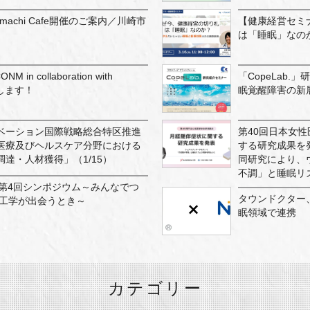
machi Cafe開催のご案内／川崎市
【健康経営セミナ
は「睡眠」なの
n collaboration with
「CopeLab
施します！
眠覚醒障害の新
ベーション国際戦略総合特区推進
第40回日本女
医療及びヘルスケア分野における
する研究成果を
達・人材獲得」（1/15）
同研究により、
不調」と睡眠リズ
E第4回シンポジウム～みんなでつ
タウンドクター
と工学が出会うとき～
眠領域で連携
カテゴリー