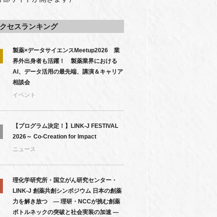
クセスランキング
製薬×データサイエンスMeetup2026 業
界外出身者も活躍！ 製薬業界における
AI、データ活用の最先端、講演＆キャリア
相談会
イベント
【プログラム決定！】LINK-J FESTIVAL
2026～ Co-Creation for Impact
ニュース
理化学研究所・国立がん研究センター・
LINK-J 創薬共創シンポジウム 日本の創薬
力を解き放つ ― 理研・NCCが挑む創薬
ボトルネックの突破と社会実装の加速 ―