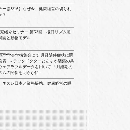
ー@3/16】なぜ今、健康経営の切り札
か？
.」研究紹介セミナー 第53回 概日リズム睡
展開と動物モデル
性医学学会学術集会にて 月経随伴症状に関
発表 - テックドクターとあすか製薬の共
ウェアラブルデータを用いて 「月経期の
ムの関係を明らかに -
、ネスレ日本と業務提携。健康経営の睡