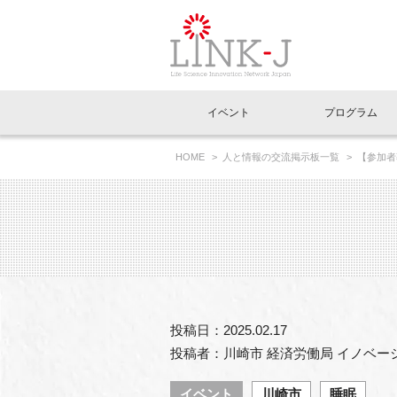
一般社団法人LI
イベント
プログラム
FAQ
イベントお知らせメール登録
HOME
人と情報の交流掲示板一覧
【参加者
イベント一覧
インタビュー・コラム一覧
ニュース一覧
Out of Box相談室
理事長挨拶
特別会員一覧
ラウンジ・会議室
LINK-J主催・共催
スペシャルインタビュー
トピック
特別
プレ
国内外連携
専用メニューはこちら
アクセス
LINK-J協賛・協力
連載コラム
メディア情報
出展
海外
組織概要
過去イベント
事務局だより
アクセラレーション
マイ
イベ
投稿日：2025.02.17
協賛・協力
施設
投稿者：川崎市 経済労働局 イノベー
イベント
川崎市
睡眠