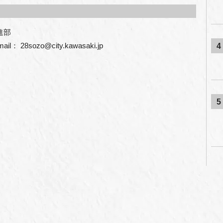
進部
ail： 28sozo@city.kawasaki.jp 
4
5