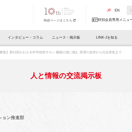
NK-J／LINK-J
JP
／
EN
特別会員専用メニュ
インタビュー・コラム
ニュース・掲示板
LINK-Jを知る
募集】第52回かわさき科学技術サロン 睡眠の謎に挑む 原理の追求から社会実装まで
イベントレポート一覧
人と情報の交流掲示板一覧
What's "UNIKORN"？
Why in Nihonbashi
特別会員について
オフィス・ラボ
What
What’
入会
施設
会員開催
スリリース
ベンチャーインタビュー
LINK-J主催・共催
会員プレスリリース
会報誌 
サポーター紹介
事業
人と情報の交流掲示板
閉じる
・参加
関連
サポーターコラム
LINK-J協賛・協力
募集
日本
パンフレット
GT
ページ
ント告知
ション推進部