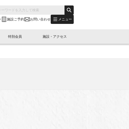
メニュー
ー
施設ご予約
お問い合わせ
特別会員
施設・アクセス
's "LINK-BioBAY TOKYO"？
s LINK-J WEST
申し込み
ご予約
(News Letter)
特別会員開催
ニュース・事業紹介
内容
橋コラム
出展・参加
イベント
B日本橋エリアについて