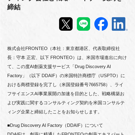
締結
新規登録
イベント
プログラム
株式会社FRONTEO（本社：東京都港区、代表取締役社
長：守本 正宏、以下 FRONTEO）は、米国市場進出に向け
インタビュー・コラム
て、この度AI創薬支援サービス「Drug Discovery AI
ニュース・掲示板
Factory」（以下 DDAIF）の米国特許商標庁（USPTO）に
おける商標登録を完了し（米国登録番号7665758）、ライ
LINK-Jを知る
フサイエンスAI事業展開の加速を目的とした、戦略構築お
よび実践に関するコンサルティング契約を米国コンサルテ
特別会員
ィング企業と締結したことをお知らせします。
施設・アクセス
■Drug Discovery AI Factory（DDAIF）について
DDAIFは、創薬に精通したFRONTEOの創薬エキスパート