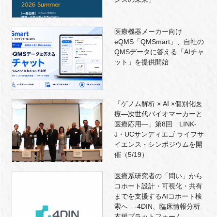
医療機器メーカー向け
eQMS「QMSmart」、自社の
QMSデータに答える「AIチャ
ット」を提供開始
「ゲノム解析 × AI ×個別化医
療―次世代バイオマーカーと
医療応用―」第8回 LINK-
J・UCサンディエゴ ライフサ
イエンス・シンポジウムを開
催（5/19）
医療系研究者の「問い」から
コホート設計・可視化・共有
までを支援するAIコホート検
索へ -4DIN、臨床情報分析
支援プラットフォーム