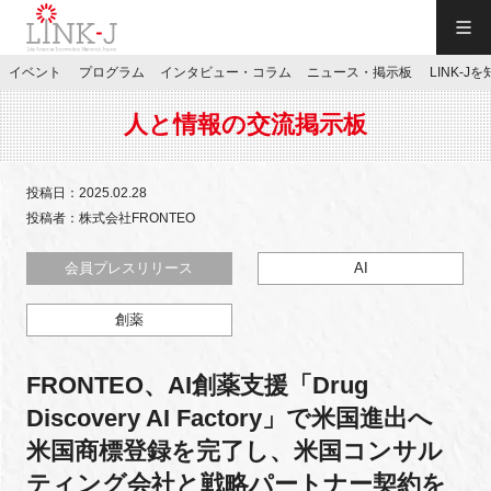
一般社団法人LINK-J／LINK-J
イベント
プログラム
インタビュー・コラム
ニュース・掲示板
LINK-J
JP
／
EN
人と情報の交流掲示板
投稿日：2025.02.28
投稿者：株式会社FRONTEO
特別会員専用メニュー
会員プレスリリース
AI
創薬
施設ご予約
FRONTEO、AI創薬支援「Drug
お問い合わせ
Discovery AI Factory」で米国進出へ
米国商標登録を完了し、米国コンサル
マイページ
ティング会社と戦略パートナー契約を