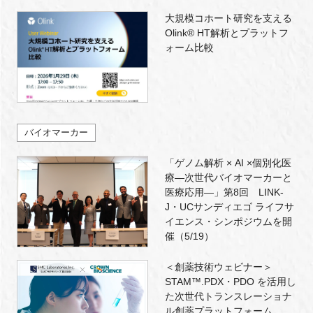
大規模コホート研究を支える
Olink® HT解析とプラットフ
ォーム比較
バイオマーカー
「ゲノム解析 × AI ×個別化医
療―次世代バイオマーカーと
医療応用―」第8回 LINK-
J・UCサンディエゴ ライフサ
イエンス・シンポジウムを開
催（5/19）
＜創薬技術ウェビナー＞
STAM™.PDX・PDO を活用し
た次世代トランスレーショナ
ル創薬プラットフォーム