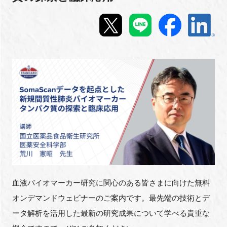
新規登録
イベント
プログラム
インタビュー・コラム
ニュース・掲示板
LINK-Jを知る
特別会員
血液バイオマーカー研究に関心のある皆さまに向けた無料
オンデマンドウェビナーのご案内です。最先端の技術とデ
施設・アクセス
ータ解析を活用した最新の研究成果について学べる貴重な