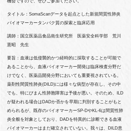
機会ですので、ぜひご参加ください。
FAQ
タイトル：SomaScanデータを起点とした新規間質性肺炎
イベントお知らせメール登録
バイオマーカータンパク質の探索と臨床応用
講師：国立医薬品食品衛生研究所 医薬安全科学部 荒川
憲昭 先生
要旨：血液は低侵襲的かつ経時的に採取することが可能で
あることから、血液バイオマーカー開発は臨床検査分野だ
けでなく、医薬品開発分野においても重要視されている。
薬剤性間質性肺炎(DILD)には様々な病型が存在し、その中
でも、特にびまん性肺胞障害は予後が悪い。そのため、ILD
が疑われる場合はDADか否かを早期に判別することがもと
められるが、既存のバイオマーカーSP-DやKL-6は間質性肺
炎全般を対象としており、DADを特異的に診断できる血液
バイオマーカーはまだ確立されていない。我々は、DILD患