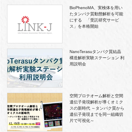
BioPhenoMA、実検体を用い
たタンパク質動態解析を可能
にする 「受託研究サービ
ス」を本格開始
NanoTerasuタンパク質結晶
構造解析実験ステーション 利
用説明会
空間プロテオーム解析と空間
遺伝子発現解析が導くオミク
スの新時代 ～タンパク質から
遺伝子発現までを同一組織切
片で可視化～