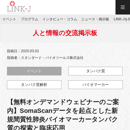
一般社団法人LINK-J／LINK-J
イベント
プログラム
インタビュー・コラム
ニュース・掲示板
LINK-J
JP
／
EN
人と情報の交流掲示板
投稿日：2025.03.03
投稿者：スタンダード・バイオツールズ株式会社
特別会員専用メニュー
イベント
タンパク質
タンパク質解析
バイオマーカー
施設ご予約
【無料オンデマンドウェビナーのご案
お問い合わせ
内】SomaScanデータを起点とした新
規間質性肺炎バイオマーカータンパク
マイページ
質の探索と臨床応用