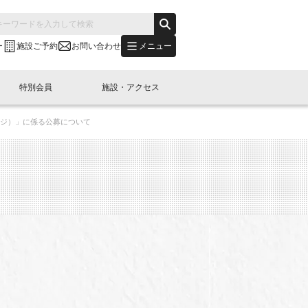
メニュー
ー
施設ご予約
お問い合わせ
特別会員
施設・アクセス
ンジ）」に係る公募について
's "LINK-BioBAY TOKYO"？
s LINK-J WEST
申し込み
ご予約
(News Letter)
特別会員開催
ニュース・事業紹介
内容
橋コラム
出展・参加
イベント
B日本橋エリアについて