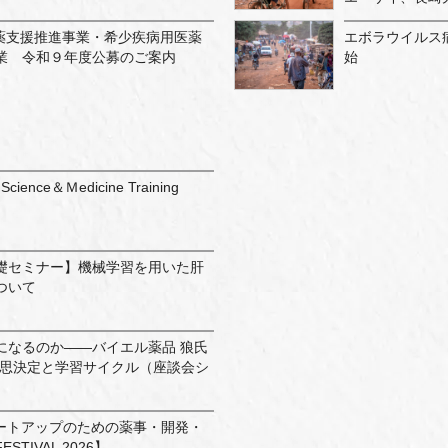
創薬支援推進事業・希少疾病用医薬
エボラウイルス
業 令和９年度公募のご案内
始
Science＆Ｍedicine Training
礎セミナー】機械学習を用いた肝
ついて
になるのか——バイエル薬品 狼氏
意思決定と学習サイクル（座談会シ
p：スタートアップのための薬事・開発・
ESTIVAL 2026】