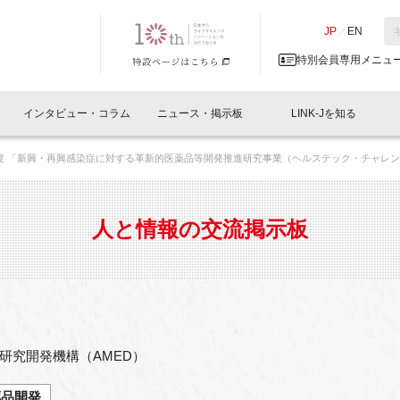
NK-J／LINK-J
JP
／
EN
特別会員専用メニュ
インタビュー・コラム
ニュース・掲示板
LINK-Jを知る
度 「新興・再興感染症に対する革新的医薬品等開発推進研究事業（ヘルステック・チャレ
イベントレポート一覧
人と情報の交流掲示板一覧
What's "UNIKORN"？
Why in Nihonbashi
特別会員について
オフィス・ラボ
What
What’
入会
施設
会員開催
スリリース
ベンチャーインタビュー
LINK-J主催・共催
会員プレスリリース
会報誌 
サポーター紹介
事業
人と情報の交流掲示板
閉じる
・参加
関連
サポーターコラム
LINK-J協賛・協力
募集
日本
パンフレット
GT
ページ
ント告知
研究開発機構（AMED）
薬品開発