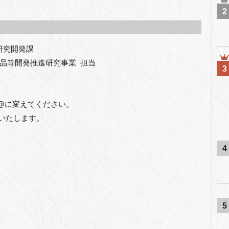
2
研究開発課
品等開発推進研究事業  担当
3
分を@に変えてください。
いいたします。
4
5