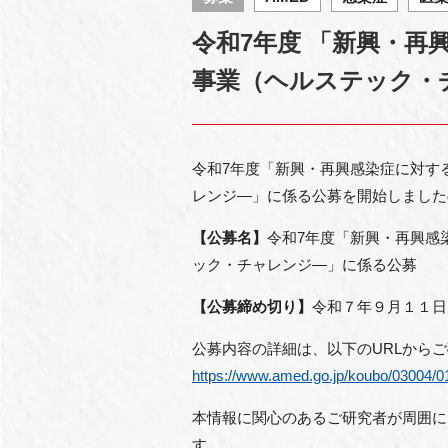
令和7年度 「新興・再
事業（ヘルステック・
令和7年度「新興・再興感染症に対す
レンジ―」に係る公募を開始しました
【公募名】
令和7年度「新興・再興感
ック・チャレンジ―」に係る公募
【公募締め切り】
令和７年９月１１日
公募内容の詳細は、以下のURLから
https://www.amed.go.jp/koubo/03004/0
本情報に関心のあるご研究者が周囲に
す。