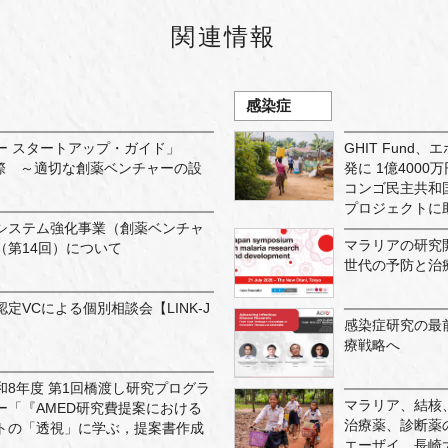
関連情報
感染症
ー スタートアップ・ガイド」
GHIT Fun
実際 ～適切な創薬ベンチャーの設
発に 1億400
コンゴ民主共和国
プロジェクトに
システム強化事業（創薬ベンチャ
マラリアの研究
（第14回）について
世代の予防と治
認定VCによる個別相談会【LINK-J
感染症研究の最
療戦略へ
8年度 第1回橋渡し研究プログラ
マラリア、結核
ー「『AMED研究費提案における
治療薬、診断薬の
トの「透視」に学ぶ，提案書作成
エーザイ、長崎