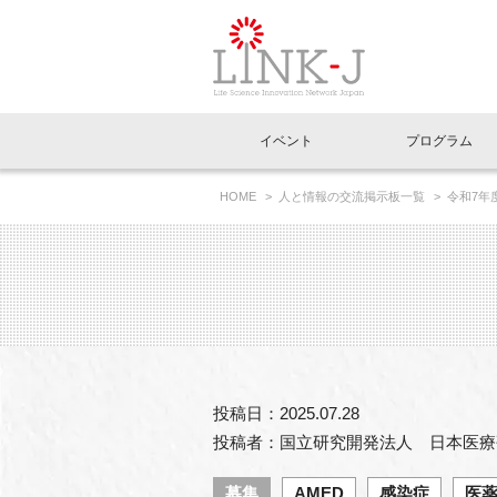
一般社団法人LI
イベント
プログラム
FAQ
イベントお知らせメール登録
HOME
人と情報の交流掲示板一覧
令和7年
イベント一覧
インタビュー・コラム一覧
ニュース一覧
Out of Box相談室
理事長挨拶
特別会員一覧
ラウンジ・会議室
LINK-J主催・共催
スペシャルインタビュー
トピック
特別
プレ
国内外連携
専用メニューはこちら
アクセス
LINK-J協賛・協力
連載コラム
メディア情報
出展
海外
組織概要
過去イベント
事務局だより
アクセラレーション
マイ
イベ
投稿日：2025.07.28
協賛・協力
施設
投稿者：国立研究開発法人 日本医療
募集
AMED
感染症
医