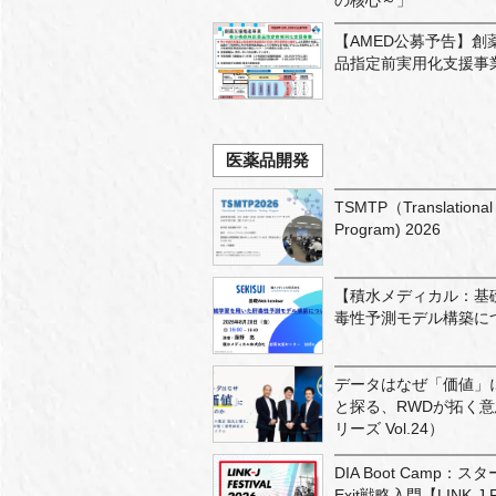
の核心～」
【AMED公募予告】
品指定前実用化支援事
医薬品開発
TSMTP（Translational 
Program) 2026
【積水メディカル：基
毒性予測モデル構築に
データはなぜ「価値」
と探る、RWDが拓く
リーズ Vol.24）
DIA Boot Cam
Exit戦略入門【LINK-J F