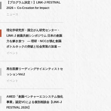
【プログラム決定！】LINK-J FESTIVAL
2026～ Co-Creation for Impact
ニュース
理化学研究所・国立がん研究センター・
LINK-J 創薬共創シンポジウム 日本の創薬
力を解き放つ ― 理研・NCCが挑む創薬
ボトルネックの突破と社会実装の加速 ―
イベント
再生医療リーディングサイエンティストセ
ッションVol.2
イベント
AMED「創薬ベンチャーエコシステム強化
事業」認定VCによる個別相談会【LINK-J
FESTIVAL 2026】