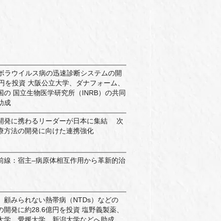
d、エボラウイルス病の迅速診断システムの開
0万円を投資 大阪公立大学、ダナフォーム、
の 国立生物医学研究所（INRB）の共同
助成
開発に携わるリーダーが日本に集結 次
療方法の開発に向けた連携強化
前線：宿主–病原体相互作用から革新的治
、顧みられない熱帯病（NTDs）などの
開発に約28.6億円を投資 塩野義製薬、
大学、愛媛大学、新潟大学などへ助成