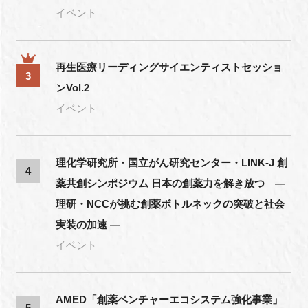
イベント
再生医療リーディングサイエンティストセッショ
3
ンVol.2
イベント
理化学研究所・国立がん研究センター・LINK-J 創
4
薬共創シンポジウム 日本の創薬力を解き放つ ―
理研・NCCが挑む創薬ボトルネックの突破と社会
実装の加速 ―
イベント
AMED「創薬ベンチャーエコシステム強化事業」
5