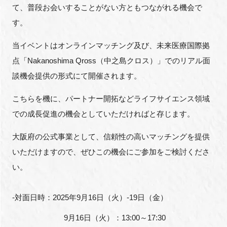
て、普段お会いすることがない方ともつながれる機会で
FAQ
す。
イベントお知らせメール登録
当イベントはオンラインマッチング及び、未来医療国際拠
点「
Nakanoshima Qross
（中之島クロス）」でのリアル面
談機会提供の形式にて開催されます。
こちらを機に、パートナー開拓などライフサイエンス領域
での成長促進の機会としていただければと存じます。
大阪府の公式事業として、信頼性の高いマッチングを提供
いただけますので、ぜひこの機会にご参加をご検討くださ
い。
‐対面日時：
2025
年
9
月
16
日（火）
‐19
日（金）
9
月
16
日（火）：
13:00
～
17:30