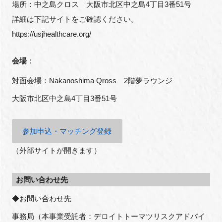
場所：中之島クロス 大阪市北区中之島4丁目3番51号
詳細は下記サイトをご確認ください。
https://usjhealthcare.org/
会場
：
対面会場：
Nakanoshima Qross
2
階夢ラウンジ
大阪市北区中之島
4
丁目
3
番
51
号
参加申込・マッチング登録
（外部サイトが開きます）
お問い合わせ先
◆お問い合わせ先
事務局（本事業受託者：デロイトトーマツリスクアドバイ