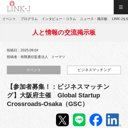
一般社団法人LINK-J／LINK-J
イベント
プログラム
インタビュー・コラム
ニュース・掲示板
LINK-J
JP
／
EN
人と情報の交流掲示板
投稿日：2025.09.04
投稿者：有限責任監査法人 トーマツ
特別会員専用メニュー
イベント
ビジネスマッチング
【参加者募集！：ビジネスマッチン
施設ご予約
グ】大阪府主催 Global Startup
Crossroads-Osaka（GSC）
お問い合わせ
マイページ