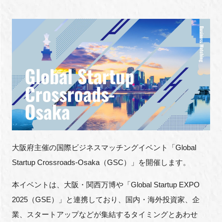
新規登録
イベント
プログラム
インタビュー・コラム
ニュース・掲示板
大阪府主催の国際ビジネスマッチングイベント「
Global
LINK-Jを知る
Startup Crossroads-Osaka
（
GSC
）」を開催します。
特別会員
本イベントは、大阪・関西万博や「
Global Startup EXPO
2025
（
GSE
）」と連携しており、国内・海外投資家、企
施設・アクセス
業、スタートアップなどが集結するタイミングとあわせ