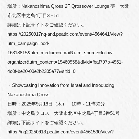
場所：Nakanoshima Qross 2F Qrossover Lounge 夢 大阪
市北区中之島4丁目3－51
詳細は下記サイトをご確認ください。
https://20250917nq-and.peatix.com/event/4564641/view?
utm_campaign=pod-
16318815&utm_medium=email&utm_source=follow-
organizer&utm_content=19460958&dlvid=fbaf797b-4961-
4c0f-be20-09e2b2305a77&sltid=0
・Showcasing Innovation from Israel and Introducing
Nakanoshima Qross
日時：2025年9月18日（木） 10時～11時30分
場所：中之島クロス 大阪市北区中之島4丁目3番51号
詳細は下記サイトをご確認ください。
https://nq20250918.peatix.com/event/4561530/view?