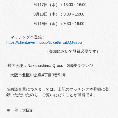
9
月
17
日（水）：
13:00
～
16:00
9
月
18
日（木）：
9:30
～
15:00
9
月
19
日（金）：
9:30
～
16:00
閉じる
マッチング本登録：
https://client.eventhub.jp/ticket/mEiLQJvs5S
（参加において登録必要です）
‐対面会場：
Nakanoshima Qross
2
階夢ラウンジ
大阪市北区中之島
4
丁目
3
番
51
号
※商談企業につきましては、上記のマッチング本登録に登
録いただいたのち、ご覧いただくことが可能です。
主 催：大阪府