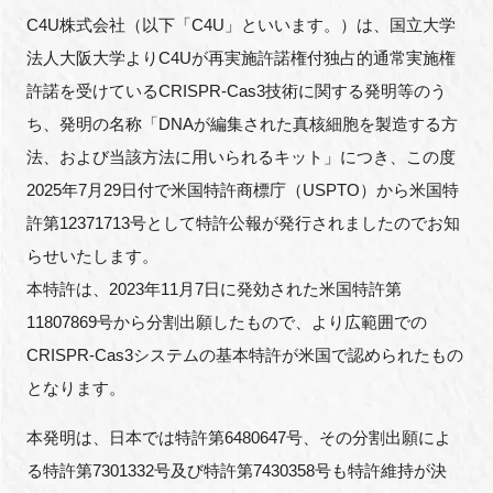
C4U株式会社（以下「C4U」といいます。）は、国立大学
新規登録
法人大阪大学よりC4Uが再実施許諾権付独占的通常実施権
許諾を受けているCRISPR-Cas3技術に関する発明等のう
イベント
ち、発明の名称「DNAが編集された真核細胞を製造する方
法、および当該方法に用いられるキット」につき、この度
プログラム
2025年7月29日付で米国特許商標庁（USPTO）から米国特
インタビュー・コラム
許第12371713号として特許公報が発行されましたのでお知
らせいたします。
ニュース・掲示板
本特許は、2023年11月7日に発効された米国特許第
11807869号から分割出願したもので、より広範囲での
LINK-Jを知る
CRISPR-Cas3システムの基本特許が米国で認められたもの
となります。
特別会員
本発明は、日本では特許第6480647号、その分割出願によ
施設・アクセス
る特許第7301332号及び特許第7430358号も特許維持が決