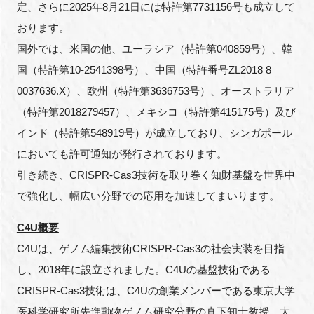
定、さらに2025年8月21日には特許第7731156号も成立して
FAQ
おります。
国外では、米国の他、ユーラシア（特許第040859号）、韓
イベントお知らせメール登録
国（特許第10-2541398号）、中国（特許番号ZL2018 8
0037636.X）、欧州（特許第3636753号）、オーストラリア
（特許第2018279457）、メキシコ（特許第415175号）及び
インド（特許第548919号）が成立しており、シンガポール
においても許可通知が発行されております。
引き続き、CRISPR-Cas3技術を取り巻く知財基盤を世界中
で強化し、幅広い分野での応用を加速してまいります。
C4U概要
C4Uは、ゲノム編集技術CRISPR-Cas3の社会実装を目指
し、2018年に設立されました。C4Uの基盤技術である
CRISPR-Cas3技術は、C4Uの創業メンバーである東京大学
医科学研究所先進動物ゲノム研究分野の真下知士教授、大