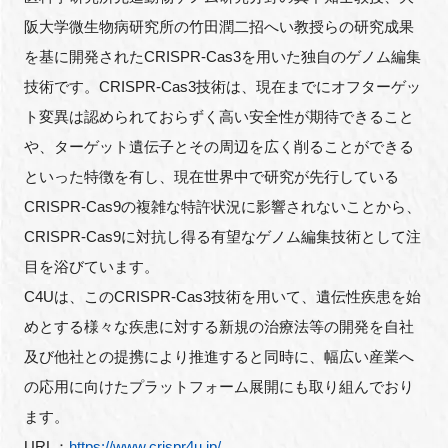
阪大学微生物病研究所の竹田潤二招へい教授らの研究成果
を基に開発されたCRISPR-Cas3を用いた独自のゲノム編集
技術です。CRISPR-Cas3技術は、現在までにオフターゲッ
閉じる
ト変異は認められておらずく高い安全性が期待できること
や、ターゲット遺伝子とその周辺を広く削ることができる
といった特徴を有し、現在世界中で研究が先行している
CRISPR-Cas9の複雑な特許状況に影響されないことから、
CRISPR-Cas9に対抗し得る有望なゲノム編集技術として注
目を浴びています。
C4Uは、このCRISPR-Cas3技術を用いて、遺伝性疾患を始
めとする様々な疾患に対する新規の治療法等の開発を自社
及び他社との提携により推進すると同時に、幅広い産業へ
の応用に向けたプラットフォーム展開にも取り組んでおり
ます。
URL：
https://www.crispr4u.jp/