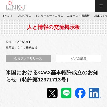
一般社団法人LINK-J／LINK-J
イベント
プログラム
インタビュー・コラム
ニュース・掲示板
LINK-J
JP
／
EN
人と情報の交流掲示板
投稿日：2025.09.11
投稿者：Ｃ４Ｕ株式会社
特別会員専用メニュー
会員プレスリリース
ゲノム編集
米国におけるCas3基本特許成立のお知
施設ご予約
らせ（特許第12371713号）
お問い合わせ
マイページ