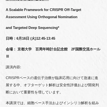
FAQ
A Scalable Framework for CRISPR Off-Target
Assessment Using Orthogonal Nomination
イベントお知らせメール登録
and Targeted Deep Sequencing*
日時：6月16日 (火)12:45-13:45
会場： 京都大学 百周年時計台記念館 2F国際交流ホール
Ⅲ
講演内容
:
CRISPR
ベースの遺伝子治療が臨床応用に向けて急速に進
展する中、オフターゲット解析は安全性評価および開発判
断において重要性を増しています。
本講演では、細胞ベース手法およびインシリコ解析を組み