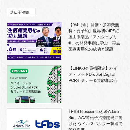
遺伝子治療
【9/4（金）開催・参加費無
料・要予約】世界初のiPS細
胞由来製品「アムシェプリ
®」の開発事例に学ぶ 再生
医療実用化の成功と課題
【LINK-J会員様限定】バイ
オ・ラッドDroplet Digital
PCRセミナー＆実験相談会
TFBS Bioscienceと豪Adara
Bio、AAV遺伝子治療開発に向
けた ウイルスベクター製造で
業務提携