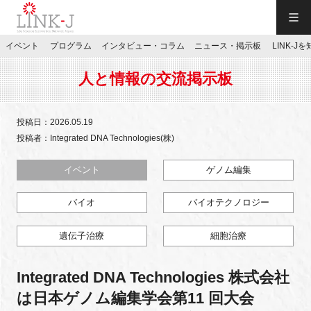
一般社団法人LINK-J／LINK-J
イベント
プログラム
インタビュー・コラム
ニュース・掲示板
LINK-J
JP
／
EN
人と情報の交流掲示板
投稿日：2026.05.19
投稿者：Integrated DNA Technologies(株)
特別会員専用メニュー
イベント
ゲノム編集
バイオ
バイオテクノロジー
施設ご予約
遺伝子治療
細胞治療
お問い合わせ
Integrated DNA Technologies 株式会社
マイページ
は日本ゲノム編集学会第11 回大会