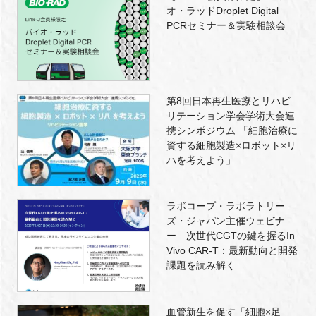
オ・ラッドDroplet Digital
PCRセミナー＆実験相談会
第8回日本再生医療とリハビ
リテーション学会学術大会連
携シンポジウム 「細胞治療に
資する細胞製造×ロボット×リ
ハを考えよう」
ラボコープ・ラボラトリー
ズ・ジャパン主催ウェビナ
ー 次世代CGTの鍵を握るIn
Vivo CAR-T：最新動向と開発
課題を読み解く
血管新生を促す「細胞×足