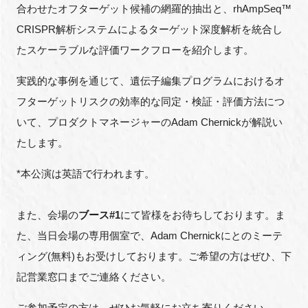
合わせたオフターゲット候補の網羅的抽出と、
rhAmpSeq™
CRISPR
解析システムによるターゲット深度解析を統合し
たスケーラブルな評価ワークフローを紹介します。
閉じる
実践的な事例を通じて、遺伝子編集プログラムにおけるオ
フターゲットリスクの効率的な同定・検証・評価方法につ
いて、プロダクトマネージャーの
Adam Chernick
が解説い
たします。
*
本公演は英語で行われます。
また、会場の
ブース
#1
にて皆様をお待ちしております。ま
た、当日会場の専用個室で、Adam Chernickにとのミーテ
ィング(無料)もお受けしております。ご希望の方はぜひ、下
記営業窓口までご連絡ください。
ご参加予定の方は、ぜひお気軽にお立ち寄りください。