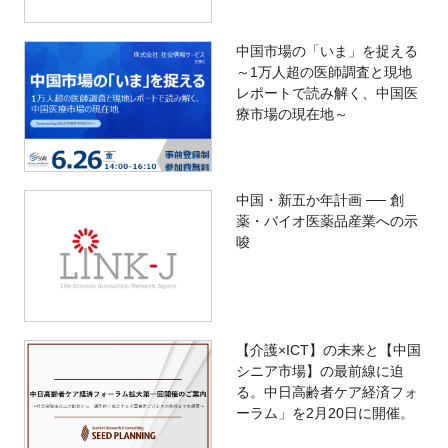
中国市場の「いま」を捉える
～1万人超の医師調査と現地
レポートで読み解く、中国医
療市場の現在地～
中国・新五か年計画 ── 創
薬・バイオ医薬品産業への示
唆
【介護×ICT】の未来と【中国
シニア市場】の最前線に迫
る。中日高齢者ケア経済フォ
ーラム」を2月20日に開催。