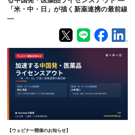
る中国発・医薬品ライセンスアウト ―
「米・中・日」が描く新薬連携の最前線
新規登録
―
イベント
プログラム
インタビュー・コラム
ニュース・掲示板
LINK-Jを知る
特別会員
施設・アクセス
【ウェビナー開催のお知らせ】