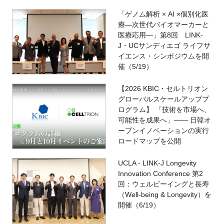
「ゲノム解析 × AI ×個別化医
療―次世代バイオマーカーと
医療応用―」第8回 LINK-
J・UCサンディエゴ ライフサ
イエンス・シンポジウムを開
催（5/19）
【2026 KBIC・セルトリオン
グローバルスケールアッププ
ログラム】 「技術を市場へ、
可能性を成果へ」―― 日韓オ
ープンイノベーションの実行
ロードマップを公開
UCLA - LINK-J Longevity
Innovation Conference 第2
回：ウェルビーイングと長寿
（Well-being & Longevity）を
開催（6/19）