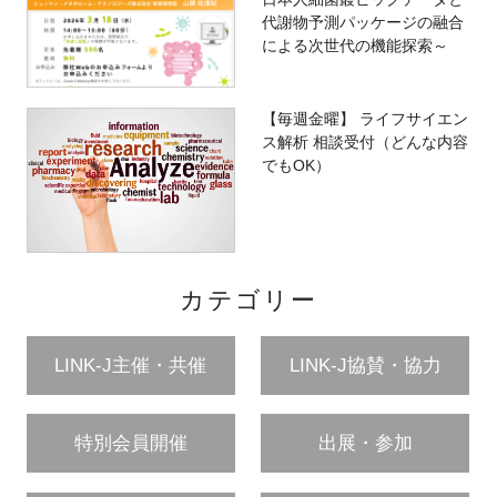
代謝物予測パッケージの融合
による次世代の機能探索～
【毎週金曜】 ライフサイエン
ス解析 相談受付（どんな内容
でもOK）
カテゴリー
LINK-J主催・共催
LINK-J協賛・協力
特別会員開催
出展・参加