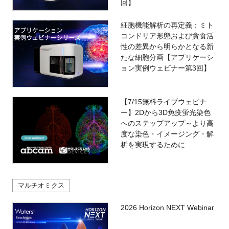
回】
細胞機能解析の再定義：ミト
コンドリア形態および貪食活
性の差異から明らかとなる新
たな細胞分画【アプリケーシ
ョン実例ウェビナー第3回】
【7/15無料ライブウェビナ
ー】2Dから3D免疫蛍光染色
へのステップアップ～より高
度な染色・イメージング・解
析を実現するために
マルチオミクス
2026 Horizon NEXT Webinar