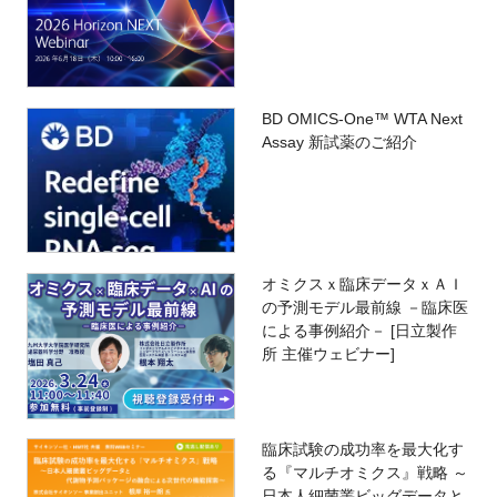
BD OMICS-One™ WTA Next
Assay 新試薬のご紹介
オミクスｘ臨床データｘＡＩ
の予測モデル最前線 －臨床医
による事例紹介－ [日立製作
所 主催ウェビナー]
臨床試験の成功率を最大化す
る『マルチオミクス』戦略 ～
日本人細菌叢ビッグデータと