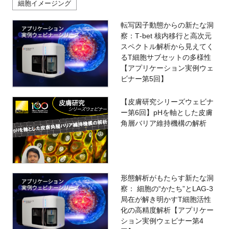
細胞イメージング
転写因子動態からの新たな洞
察：T‑bet 核内移行と高次元
スペクトル解析から見えてく
るT細胞サブセットの多様性
【アプリケーション実例ウェ
ビナー第5回】
【皮膚研究シリーズウェビナ
ー第6回】pHを軸とした皮膚
角層バリア維持機構の解析
形態解析がもたらす新たな洞
察： 細胞の“かたち”とLAG-3
局在が解き明かすT細胞活性
化の高精度解析【アプリケー
ション実例ウェビナー第4