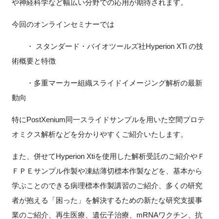
や神経科学など幅広い分野での応用が期待されます。
今回のオンラインセミナーでは
閉じる
・
スタンダード・バイオツールズ社Hyperion XTi
の技
術概要と特徴
・多重マーカー組織スライドイメージング解析の最新
動向
特に
PostXenium
同一スライドサンプルを用いた空間プロテ
オミクス解析などを分かりやすくご紹介いたします。
また、併せて
Hyperion Xti
を使用した解析受託のご紹介やＦ
ＦＰＥサンプル作製や凍結薄切標本作製などを、基本から
学ぶことのできる病理標本作製講習のご紹介、多くの研究
者が抱える「困った」を解決するための新たな研究支援事
業のご紹介、再生医療、遺伝子治療、
mRNA
ワクチン、抗